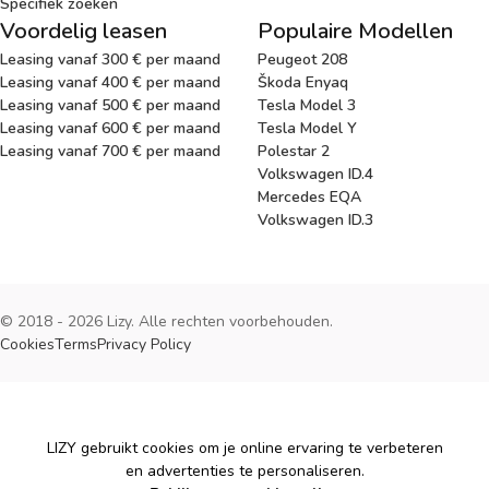
Specifiek zoeken
Voordelig leasen
Populaire Modellen
Leasing vanaf 300 € per maand
Peugeot 208
Leasing vanaf 400 € per maand
Škoda Enyaq
Leasing vanaf 500 € per maand
Tesla Model 3
Leasing vanaf 600 € per maand
Tesla Model Y
Leasing vanaf 700 € per maand
Polestar 2
Volkswagen ID.4
Mercedes EQA
Volkswagen ID.3
© 2018 - 2026 Lizy. Alle rechten voorbehouden.
Cookies
Terms
Privacy Policy
Cookies
LIZY gebruikt cookies om je online ervaring te verbeteren
en advertenties te personaliseren.