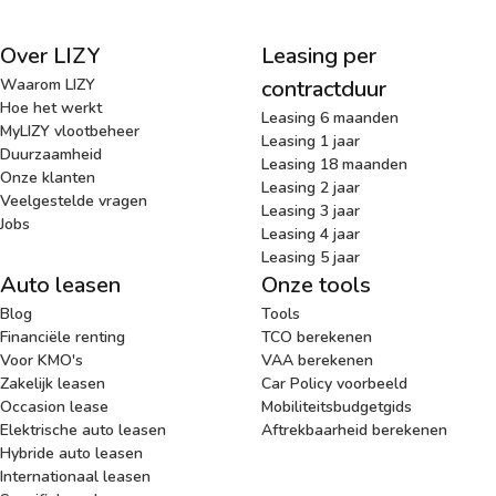
Over LIZY
Leasing per
Waarom LIZY
contractduur
Hoe het werkt
Leasing 6 maanden
MyLIZY vlootbeheer
Leasing 1 jaar
Duurzaamheid
Leasing 18 maanden
Onze klanten
Leasing 2 jaar
Veelgestelde vragen
Leasing 3 jaar
Jobs
Leasing 4 jaar
Leasing 5 jaar
Auto leasen
Onze tools
Blog
Tools
Financiële renting
TCO berekenen
Voor KMO's
VAA berekenen
Zakelijk leasen
Car Policy voorbeeld
Occasion lease
Mobiliteitsbudgetgids
Elektrische auto leasen
Aftrekbaarheid berekenen
Hybride auto leasen
Internationaal leasen