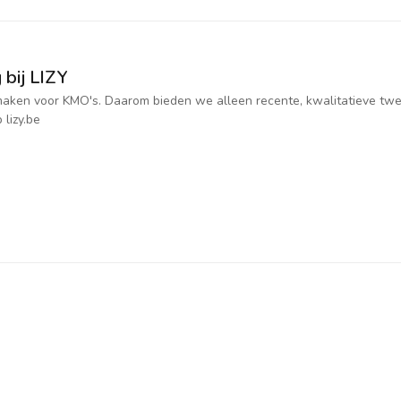
 bij LIZY
jk maken voor KMO's. Daarom bieden we alleen recente, kwalitatieve t
 lizy.be