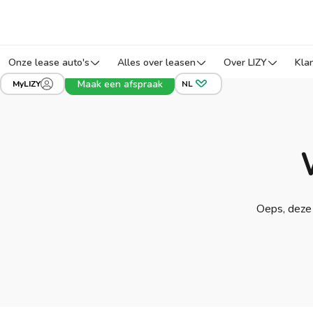
Onze lease auto's
Alles over leasen
Over LIZY
Kla
Maak een afspraak
MyLIZY
NL
Oeps, deze 