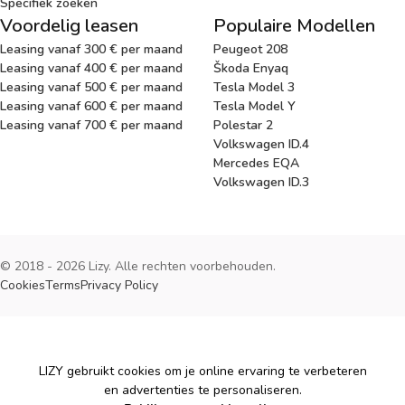
Specifiek zoeken
Voordelig leasen
Populaire Modellen
Leasing vanaf 300 € per maand
Peugeot 208
Leasing vanaf 400 € per maand
Škoda Enyaq
Leasing vanaf 500 € per maand
Tesla Model 3
Leasing vanaf 600 € per maand
Tesla Model Y
Leasing vanaf 700 € per maand
Polestar 2
Volkswagen ID.4
Mercedes EQA
Volkswagen ID.3
© 2018 - 2026 Lizy. Alle rechten voorbehouden.
Cookies
Terms
Privacy Policy
Cookies
LIZY gebruikt cookies om je online ervaring te verbeteren
en advertenties te personaliseren.