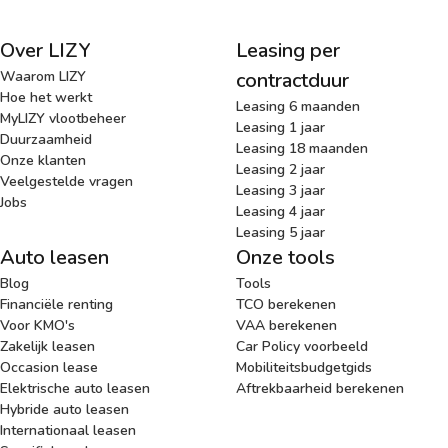
Over LIZY
Leasing per
Waarom LIZY
contractduur
Hoe het werkt
Leasing 6 maanden
MyLIZY vlootbeheer
Leasing 1 jaar
Duurzaamheid
Leasing 18 maanden
Onze klanten
Leasing 2 jaar
Veelgestelde vragen
Leasing 3 jaar
Jobs
Leasing 4 jaar
Leasing 5 jaar
Auto leasen
Onze tools
Blog
Tools
Financiële renting
TCO berekenen
Voor KMO's
VAA berekenen
Zakelijk leasen
Car Policy voorbeeld
Occasion lease
Mobiliteitsbudgetgids
Elektrische auto leasen
Aftrekbaarheid berekenen
Hybride auto leasen
Internationaal leasen