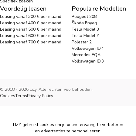
Specifiek zoeken
Voordelig leasen
Populaire Modellen
Leasing vanaf 300 € per maand
Peugeot 208
Leasing vanaf 400 € per maand
Škoda Enyaq
Leasing vanaf 500 € per maand
Tesla Model 3
Leasing vanaf 600 € per maand
Tesla Model Y
Leasing vanaf 700 € per maand
Polestar 2
Volkswagen ID.4
Mercedes EQA
Volkswagen ID.3
© 2018 - 2026 Lizy. Alle rechten voorbehouden.
Cookies
Terms
Privacy Policy
Cookies
LIZY gebruikt cookies om je online ervaring te verbeteren
en advertenties te personaliseren.