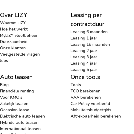
Over LIZY
Leasing per
Waarom LIZY
contractduur
Hoe het werkt
Leasing 6 maanden
MyLIZY vlootbeheer
Leasing 1 jaar
Duurzaamheid
Leasing 18 maanden
Onze klanten
Leasing 2 jaar
Veelgestelde vragen
Leasing 3 jaar
Jobs
Leasing 4 jaar
Leasing 5 jaar
Auto leasen
Onze tools
Blog
Tools
Financiële renting
TCO berekenen
Voor KMO's
VAA berekenen
Zakelijk leasen
Car Policy voorbeeld
Occasion lease
Mobiliteitsbudgetgids
Elektrische auto leasen
Aftrekbaarheid berekenen
Hybride auto leasen
Internationaal leasen