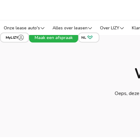
Onze lease auto's
Alles over leasen
Over LIZY
Kla
Maak een afspraak
MyLIZY
NL
Oeps, deze 