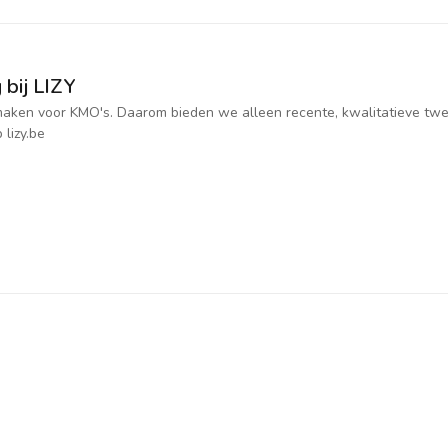
 bij LIZY
jk maken voor KMO's. Daarom bieden we alleen recente, kwalitatieve t
 lizy.be