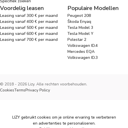
Specifiek zoeken
Voordelig leasen
Populaire Modellen
Leasing vanaf 300 € per maand
Peugeot 208
Leasing vanaf 400 € per maand
Škoda Enyaq
Leasing vanaf 500 € per maand
Tesla Model 3
Leasing vanaf 600 € per maand
Tesla Model Y
Leasing vanaf 700 € per maand
Polestar 2
Volkswagen ID.4
Mercedes EQA
Volkswagen ID.3
© 2018 - 2026 Lizy. Alle rechten voorbehouden.
Cookies
Terms
Privacy Policy
Cookies
LIZY gebruikt cookies om je online ervaring te verbeteren
en advertenties te personaliseren.