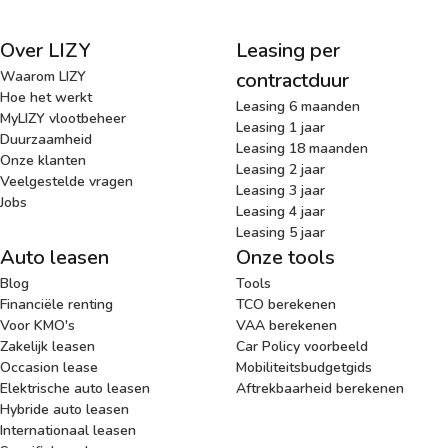
Over LIZY
Leasing per
Waarom LIZY
contractduur
Hoe het werkt
Leasing 6 maanden
MyLIZY vlootbeheer
Leasing 1 jaar
Duurzaamheid
Leasing 18 maanden
Onze klanten
Leasing 2 jaar
Veelgestelde vragen
Leasing 3 jaar
Jobs
Leasing 4 jaar
Leasing 5 jaar
Auto leasen
Onze tools
Blog
Tools
Financiële renting
TCO berekenen
Voor KMO's
VAA berekenen
Zakelijk leasen
Car Policy voorbeeld
Occasion lease
Mobiliteitsbudgetgids
Elektrische auto leasen
Aftrekbaarheid berekenen
Hybride auto leasen
Internationaal leasen