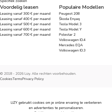
Specifiek zoeken
Voordelig leasen
Populaire Modellen
Leasing vanaf 300 € per maand
Peugeot 208
Leasing vanaf 400 € per maand
Škoda Enyaq
Leasing vanaf 500 € per maand
Tesla Model 3
Leasing vanaf 600 € per maand
Tesla Model Y
Leasing vanaf 700 € per maand
Polestar 2
Volkswagen ID.4
Mercedes EQA
Volkswagen ID.3
© 2018 - 2026 Lizy. Alle rechten voorbehouden.
Cookies
Terms
Privacy Policy
Cookies
LIZY gebruikt cookies om je online ervaring te verbeteren
en advertenties te personaliseren.