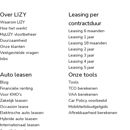
Over LIZY
Leasing per
Waarom LIZY
contractduur
Hoe het werkt
Leasing 6 maanden
MyLIZY vlootbeheer
Leasing 1 jaar
Duurzaamheid
Leasing 18 maanden
Onze klanten
Leasing 2 jaar
Veelgestelde vragen
Leasing 3 jaar
Jobs
Leasing 4 jaar
Leasing 5 jaar
Auto leasen
Onze tools
Blog
Tools
Financiële renting
TCO berekenen
Voor KMO's
VAA berekenen
Zakelijk leasen
Car Policy voorbeeld
Occasion lease
Mobiliteitsbudgetgids
Elektrische auto leasen
Aftrekbaarheid berekenen
Hybride auto leasen
Internationaal leasen