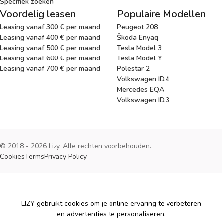
Specifiek zoeken
Voordelig leasen
Populaire Modellen
Leasing vanaf 300 € per maand
Peugeot 208
Leasing vanaf 400 € per maand
Škoda Enyaq
Leasing vanaf 500 € per maand
Tesla Model 3
Leasing vanaf 600 € per maand
Tesla Model Y
Leasing vanaf 700 € per maand
Polestar 2
Volkswagen ID.4
Mercedes EQA
Volkswagen ID.3
© 2018 - 2026 Lizy. Alle rechten voorbehouden.
Cookies
Terms
Privacy Policy
Cookies
LIZY gebruikt cookies om je online ervaring te verbeteren
en advertenties te personaliseren.