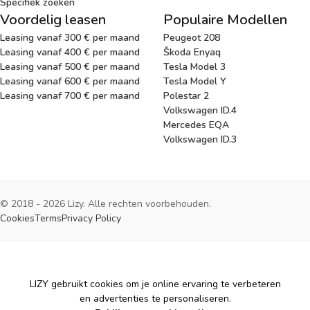
Specifiek zoeken
Voordelig leasen
Populaire Modellen
Leasing vanaf 300 € per maand
Peugeot 208
Leasing vanaf 400 € per maand
Škoda Enyaq
Leasing vanaf 500 € per maand
Tesla Model 3
Leasing vanaf 600 € per maand
Tesla Model Y
Leasing vanaf 700 € per maand
Polestar 2
Volkswagen ID.4
Mercedes EQA
Volkswagen ID.3
© 2018 - 2026 Lizy. Alle rechten voorbehouden.
Cookies
Terms
Privacy Policy
Cookies
LIZY gebruikt cookies om je online ervaring te verbeteren
en advertenties te personaliseren.