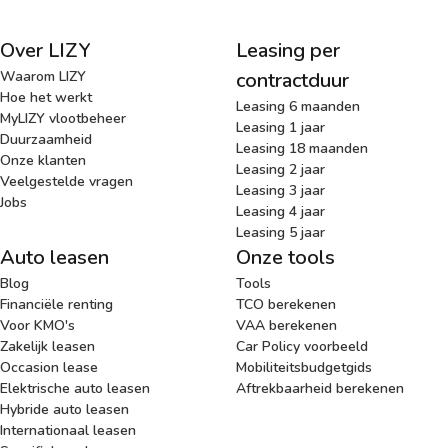
Over LIZY
Leasing per
Waarom LIZY
contractduur
Hoe het werkt
Leasing 6 maanden
MyLIZY vlootbeheer
Leasing 1 jaar
Duurzaamheid
Leasing 18 maanden
Onze klanten
Leasing 2 jaar
Veelgestelde vragen
Leasing 3 jaar
Jobs
Leasing 4 jaar
Leasing 5 jaar
Auto leasen
Onze tools
Blog
Tools
Financiële renting
TCO berekenen
Voor KMO's
VAA berekenen
Zakelijk leasen
Car Policy voorbeeld
Occasion lease
Mobiliteitsbudgetgids
Elektrische auto leasen
Aftrekbaarheid berekenen
Hybride auto leasen
Internationaal leasen