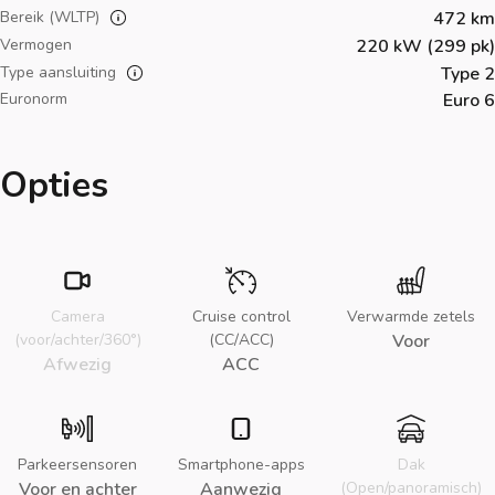
Bereik (WLTP)
472 km
Vermogen
220 kW (299 pk)
Type aansluiting
Type 2
Euronorm
Euro 6
Opties
Camera
Cruise control
Verwarmde zetels
(voor/achter/360°)
(CC/ACC)
Voor
Afwezig
ACC
Parkeersensoren
Smartphone-apps
Dak
Voor en achter
Aanwezig
(Open/panoramisch)