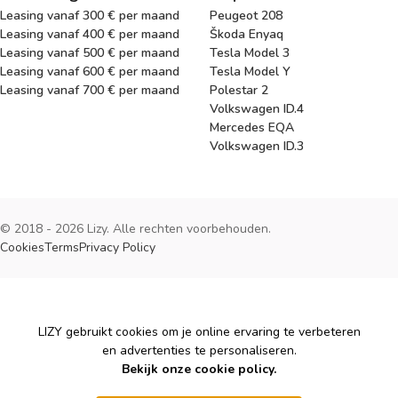
Leasing vanaf 300 € per maand
Peugeot 208
Leasing vanaf 400 € per maand
Škoda Enyaq
Leasing vanaf 500 € per maand
Tesla Model 3
Leasing vanaf 600 € per maand
Tesla Model Y
Leasing vanaf 700 € per maand
Polestar 2
Volkswagen ID.4
Mercedes EQA
Volkswagen ID.3
© 2018 - 2026 Lizy. Alle rechten voorbehouden.
Cookies
Terms
Privacy Policy
Cookies
LIZY gebruikt cookies om je online ervaring te verbeteren
en advertenties te personaliseren.
Bekijk onze cookie policy.