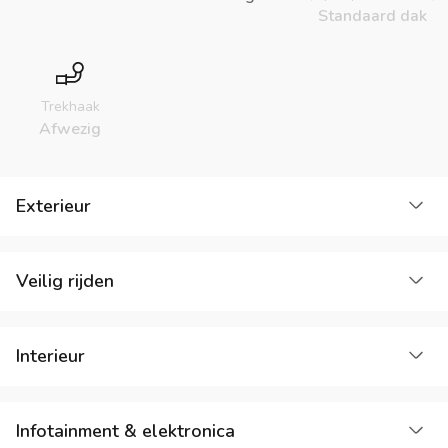
Standaard dak
Trekhaak
Afwezig
La
Exterieur
La
Veilig rijden
La
Interieur
La
Infotainment & elektronica