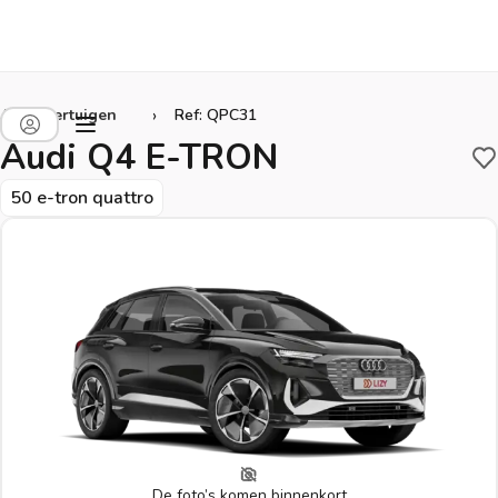
›
Alle voertuigen
Ref: QPC31
Audi Q4 E-TRON
B
50 e-tron quattro
De foto’s komen binnenkort