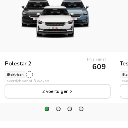
Prijs vanaf
Polestar
2
Tes
609
Elektrisch
Ele
Levertijd: vanaf 8 weken
Leve
2 voertuigen