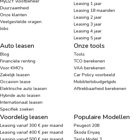
MyLIZY vlootbeheer
Leasing 1 jaar
Duurzaamheid
Leasing 18 maanden
Onze klanten
Leasing 2 jaar
Veelgestelde vragen
Leasing 3 jaar
Jobs
Leasing 4 jaar
Leasing 5 jaar
Auto leasen
Onze tools
Blog
Tools
Financiële renting
TCO berekenen
Voor KMO's
VAA berekenen
Zakelijk leasen
Car Policy voorbeeld
Occasion lease
Mobiliteitsbudgetgids
Elektrische auto leasen
Aftrekbaarheid berekenen
Hybride auto leasen
Internationaal leasen
Specifiek zoeken
Voordelig leasen
Populaire Modellen
Leasing vanaf 300 € per maand
Peugeot 208
Leasing vanaf 400 € per maand
Škoda Enyaq
Leasing vanaf 500 € per maand
Tesla Model 3