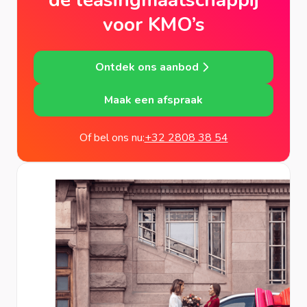
dé leasingmaatschappij
voor KMO’s
Ontdek ons aanbod
Maak een afspraak
Of bel ons nu:
+32 2808 38 54