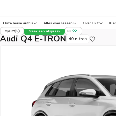
Onze lease auto's
Alles over leasen
Over LIZY
Kla
›
›
›
Alle voertuigen
Audi
Q4 E-TRON
Ref: B
Maak een afspraak
MyLIZY
NL
Audi Q4 E-TRON
40 e-tron
Bewaar voor 