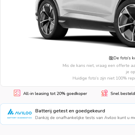
De foto’s 
Mis de kans niet, vraag een offerte a
je o
Huidige foto’s zijn niet 100% re
All-in leasing tot 20% goedkoper
Snel besteld
Batterij getest en goedgekeurd
Dankzij de onafhankelijke tests van Aviloo kunt u me