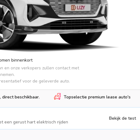
komen binnenkort
an en onze verkopers zullen contact met 
pnemen.

presentatief voor de geleverde auto.
, direct beschikbaar.
Topselectie premium lease auto's
Bekijk de test
t een gerust hart elektrisch rijden