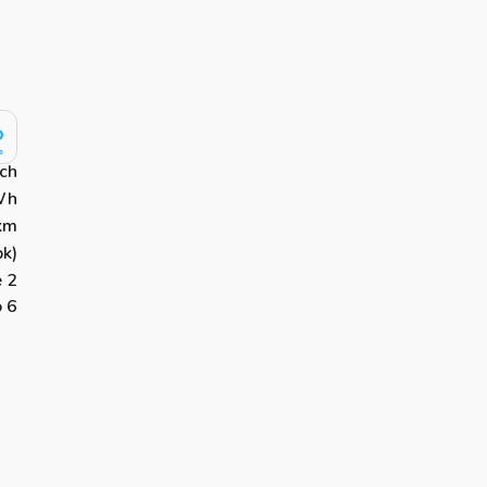
sch
Wh
km
k)
 2
o 6