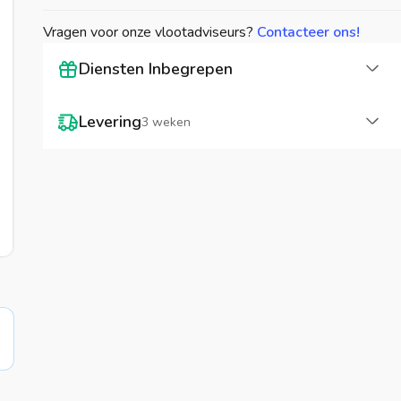
Vragen voor onze vlootadviseurs?
Contacteer ons!
La
Diensten Inbegrepen
La
Levering
3 weken