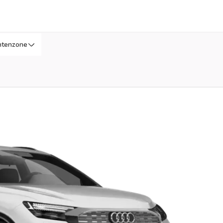
ntenzone
P0Y9
later