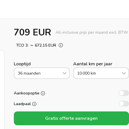
709 EUR
All-inclusive prijs per maand excl. BTW
TCO 3: ～ 672.15 EUR
Looptijd
Aantal km per jaar
36 maanden
10.000 km
Aankoopoptie
Laadpaal
Gratis offerte aanvragen