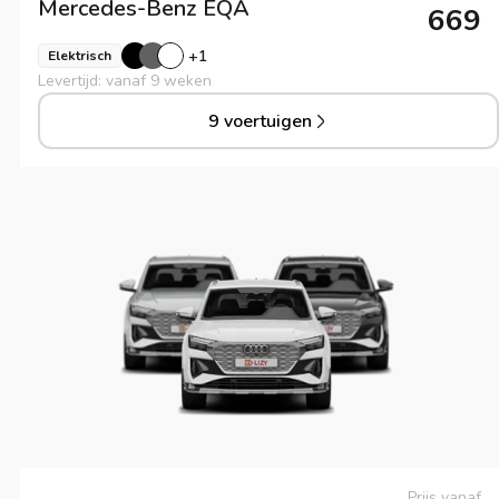
Mercedes-Benz
EQA
669
+
1
Elektrisch
Levertijd: vanaf 9 weken
9 voertuigen
Prijs vanaf