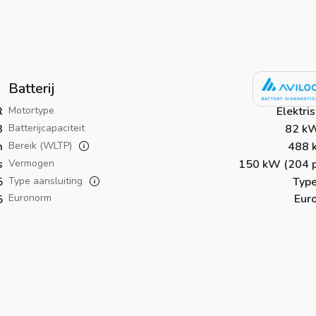
Batterij
R
Motortype
Elektri
3
Batterijcapaciteit
82 k
m
Bereik (WLTP)
488 
s
Vermogen
150 kW (204 p
5
Type aansluiting
Type
Euronorm
Eur
5