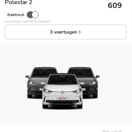
Polestar
2
609
Elektrisch
Levertijd: vanaf 6 weken
3 voertuigen
Prijs vanaf