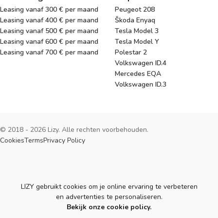
Leasing vanaf 300 € per maand
Peugeot 208
Leasing vanaf 400 € per maand
Škoda Enyaq
Leasing vanaf 500 € per maand
Tesla Model 3
Leasing vanaf 600 € per maand
Tesla Model Y
Leasing vanaf 700 € per maand
Polestar 2
Volkswagen ID.4
Mercedes EQA
Volkswagen ID.3
© 2018 - 2026 Lizy. Alle rechten voorbehouden.
Cookies
Terms
Privacy Policy
Cookies
LIZY gebruikt cookies om je online ervaring te verbeteren
en advertenties te personaliseren.
Bekijk onze cookie policy.