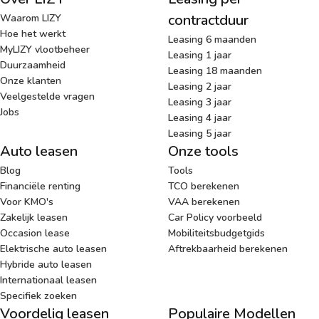
contractduur
Waarom LIZY
Hoe het werkt
Leasing 6 maanden
MyLIZY vlootbeheer
Leasing 1 jaar
Duurzaamheid
Leasing 18 maanden
Onze klanten
Leasing 2 jaar
Veelgestelde vragen
Leasing 3 jaar
Jobs
Leasing 4 jaar
Leasing 5 jaar
Auto leasen
Onze tools
Blog
Tools
Financiële renting
TCO berekenen
Voor KMO's
VAA berekenen
Zakelijk leasen
Car Policy voorbeeld
Occasion lease
Mobiliteitsbudgetgids
Elektrische auto leasen
Aftrekbaarheid berekenen
Hybride auto leasen
Internationaal leasen
Specifiek zoeken
Voordelig leasen
Populaire Modellen