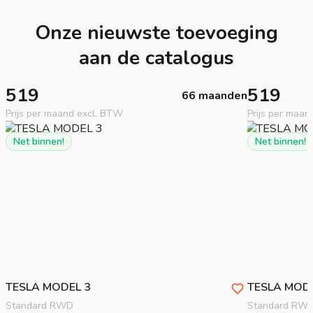
Onze nieuwste toevoeging
aan de catalogus
519
519
66 maanden
Prijs per maand excl. BTW
Prijs per maan
Net binnen!
Net binnen!
TESLA
MODEL 3
TESLA
MODE
Standard RWD
Standard RW