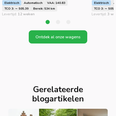
Elektrisch
Automatisch
VAA: 140.83
Elektrisch
A
TCO 3: ～ 505.39
Bereik: 534 km
TCO 3: ～ 505.
Levertijd:
12 weken
Levertijd:
3 we
Ontdek al onze wagens
Gerelateerde
blogartikelen