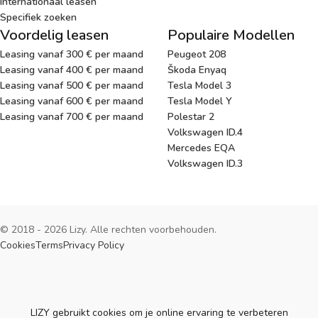
Internationaal leasen
Specifiek zoeken
Voordelig leasen
Populaire Modellen
Leasing vanaf 300 € per maand
Peugeot 208
Leasing vanaf 400 € per maand
Škoda Enyaq
Leasing vanaf 500 € per maand
Tesla Model 3
Leasing vanaf 600 € per maand
Tesla Model Y
Leasing vanaf 700 € per maand
Polestar 2
Volkswagen ID.4
Mercedes EQA
Volkswagen ID.3
© 2018 - 2026 Lizy. Alle rechten voorbehouden.
Cookies
Terms
Privacy Policy
Cookies
LIZY gebruikt cookies om je online ervaring te verbeteren