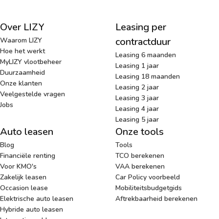
Over LIZY
Leasing per
contractduur
Waarom LIZY
Hoe het werkt
Leasing 6 maanden
MyLIZY vlootbeheer
Leasing 1 jaar
Duurzaamheid
Leasing 18 maanden
Onze klanten
Leasing 2 jaar
Veelgestelde vragen
Leasing 3 jaar
Jobs
Leasing 4 jaar
Leasing 5 jaar
Auto leasen
Onze tools
Blog
Tools
Financiële renting
TCO berekenen
Voor KMO's
VAA berekenen
Zakelijk leasen
Car Policy voorbeeld
Occasion lease
Mobiliteitsbudgetgids
Elektrische auto leasen
Aftrekbaarheid berekenen
Hybride auto leasen