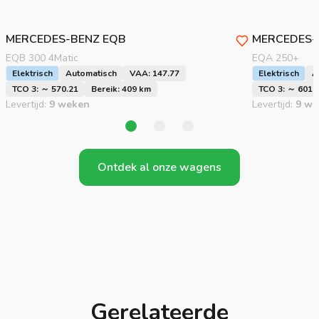
MERCEDES-BENZ
EQB
MERCEDES-
EQB 300 4Matic
EQA 250+
Elektrisch
Automatisch
VAA: 147.77
Elektrisch
A
TCO 3: ～ 570.21
Bereik: 409 km
TCO 3: ～ 601.
Levertijd:
9 weken
Levertijd:
9 we
Ontdek al onze wagens
Gerelateerde