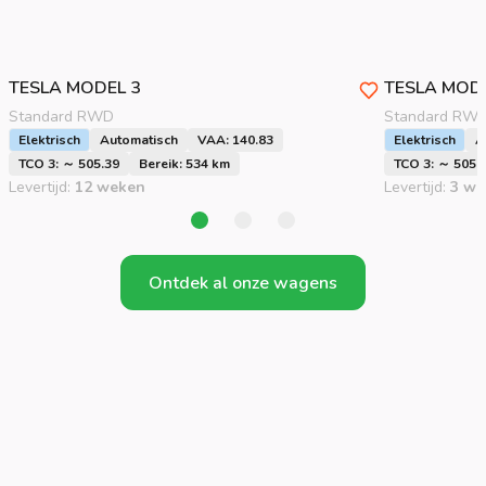
TESLA
MODEL 3
TESLA
MODE
Standard RWD
Standard RW
Elektrisch
Automatisch
VAA: 140.83
Elektrisch
A
TCO 3: ～ 505.39
Bereik: 534 km
TCO 3: ～ 505.
Levertijd:
12 weken
Levertijd:
3 we
Ontdek al onze wagens