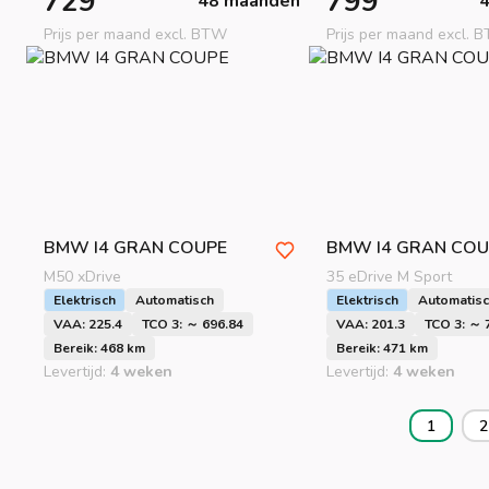
729
799
48 maanden
Prijs per maand excl. BTW
Prijs per maand excl. 
BMW
I4 GRAN COUPE
BMW
I4 GRAN COU
M50 xDrive
35 eDrive M Sport
Elektrisch
Automatisch
Elektrisch
Automatis
VAA: 225.4
TCO 3: ～ 696.84
VAA: 201.3
TCO 3: ～ 
Bereik: 468 km
Bereik: 471 km
Levertijd:
4 weken
Levertijd:
4 weken
1
2