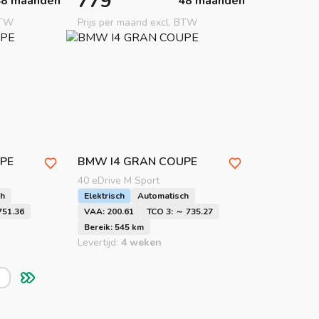
779
48 maanden
48 maanden
BTW
Prijs per maand excl. BTW
PE
BMW
I4 GRAN COUPE
40 eDrive M Sport
ch
Elektrisch
Automatisch
751.36
VAA: 200.61
TCO 3: ～ 735.27
Bereik: 545 km
Levertijd:
4 weken