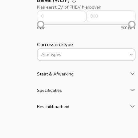
Bereik (WLTP)
Kies eerst EV of PHEV hierboven
0 km
800 km+
Carrosserietype
L
Staat & Afwerking
L
Specificaties
L
Beschikbaarheid