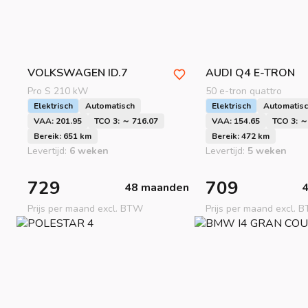
VOLKSWAGEN
ID.7
AUDI
Q4 E-TRON
Pro S 210 kW
50 e-tron quattro
Elektrisch
Automatisch
Elektrisch
Automatis
VAA: 201.95
TCO 3: ～ 716.07
VAA: 154.65
TCO 3: ～
Bereik: 651 km
Bereik: 472 km
Levertijd:
6 weken
Levertijd:
5 weken
729
709
48 maanden
Prijs per maand excl. BTW
Prijs per maand excl. 