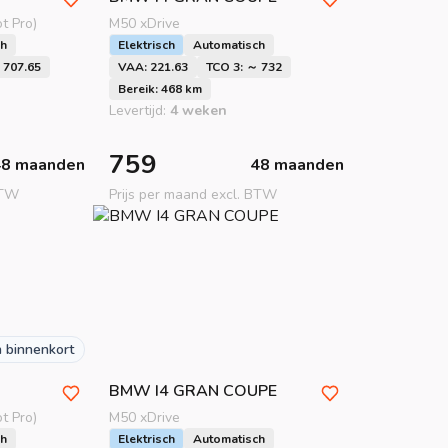
t Pro)
M50 xDrive
ch
Elektrisch
Automatisch
 707.65
VAA: 221.63
TCO 3: ～ 732
Bereik: 468 km
Levertijd:
4 weken
759
48 maanden
48 maanden
BTW
Prijs per maand excl. BTW
n binnenkort
BMW
I4 GRAN COUPE
t Pro)
M50 xDrive
ch
Elektrisch
Automatisch