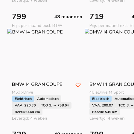
Levertijd:
7 weken
Levertijd:
4 weken
799
719
48 maanden
Prijs per maand excl. BTW
Prijs per maand excl. 
BMW
I4 GRAN COUPE
BMW
I4 GRAN COU
M50 xDrive
40 eDrive M Sport
Elektrisch
Automatisch
Elektrisch
Automatis
VAA: 226.36
TCO 3: ～ 758.04
VAA: 209.97
TCO 3: ～
Bereik: 468 km
Bereik: 545 km
Levertijd:
4 weken
Levertijd:
4 weken