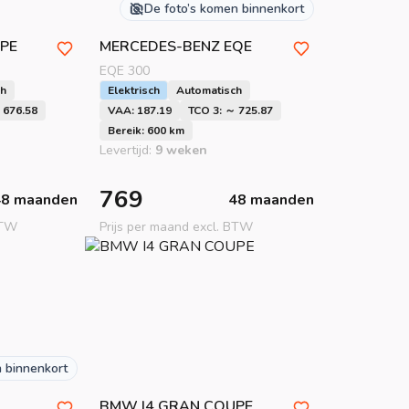
De foto’s komen binnenkort
PE
MERCEDES-BENZ
EQE
EQE 300
ch
Elektrisch
Automatisch
 676.58
VAA: 187.19
TCO 3: ～ 725.87
Bereik: 600 km
Levertijd:
9 weken
769
48 maanden
48 maanden
BTW
Prijs per maand excl. BTW
n binnenkort
BMW
I4 GRAN COUPE