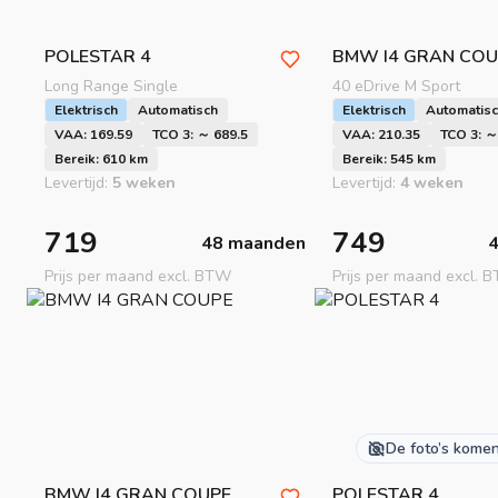
POLESTAR
4
BMW
I4 GRAN COU
Long Range Single
40 eDrive M Sport
Elektrisch
Automatisch
Elektrisch
Automatis
VAA: 169.59
TCO 3: ～ 689.5
VAA: 210.35
TCO 3: ～
Bereik: 610 km
Bereik: 545 km
Levertijd:
5 weken
Levertijd:
4 weken
719
749
48 maanden
Prijs per maand excl. BTW
Prijs per maand excl. 
De foto’s kome
BMW
I4 GRAN COUPE
POLESTAR
4