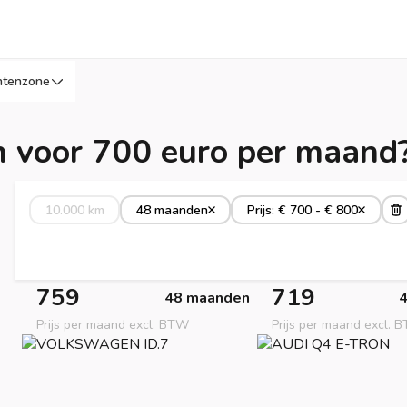
ntenzone
n voor 700 euro per maand
10.000 km
48 maanden
Prijs: € 700 - € 800
759
719
48 maanden
Prijs per maand excl. BTW
Prijs per maand excl. 