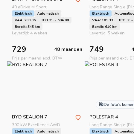
40 eDrive M Sport
Long Range Single (Pilo
Elektrisch
Automatisch
Elektrisch
Automatis
VAA: 200.06
TCO 3: ～ 684.08
VAA: 181.33
TCO 3: ～
Bereik: 545 km
Bereik: 610 km
Levertijd:
4 weken
Levertijd:
5 weken
729
749
48 maanden
Prijs per maand excl. BTW
Prijs per maand excl. 
aad meer
aad meer
aad meer
De foto’s kome
BYD
SEALION 7
POLESTAR
4
390 kW Excellence AWD
Long Range Single (Pilo
Elektrisch
Automatisch
Elektrisch
Automatis