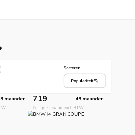
?
Sorteren
Populariteit
719
48 maanden
48 maanden
BTW
Prijs per maand excl. BTW