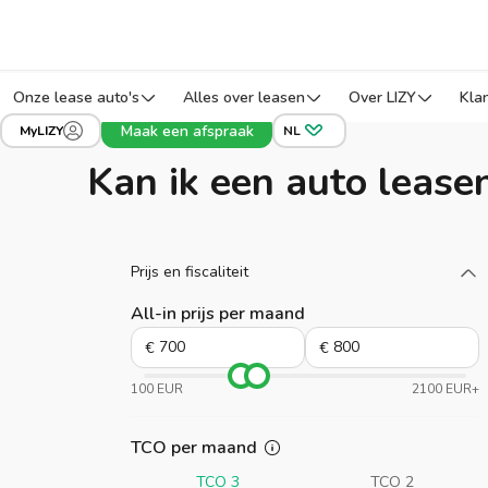
Onze lease auto's
Alles over leasen
Over LIZY
Kla
Maak een afspraak
MyLIZY
NL
Kan ik een auto lease
Laad meer
Prijs en fiscaliteit
All-in prijs per maand
€
€
100 EUR
2100 EUR+
TCO per maand
TCO 3
TCO 2