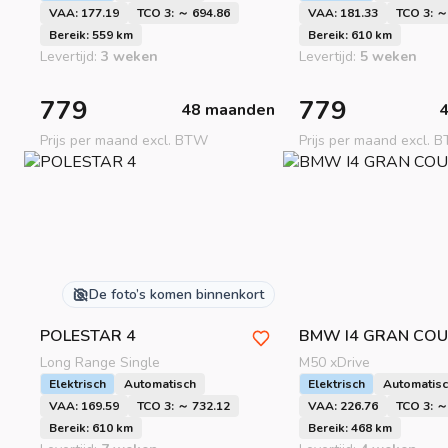
VAA: 177.19
TCO 3: ～ 694.86
VAA: 181.33
TCO 3: ～
Bereik: 559 km
Bereik: 610 km
Levertijd:
3 weken
Levertijd:
5 weken
779
779
48 maanden
Prijs per maand excl. BTW
Prijs per maand excl. 
De foto’s komen binnenkort
POLESTAR
4
BMW
I4 GRAN COU
Long Range Single
M50 xDrive
Elektrisch
Automatisch
Elektrisch
Automatis
VAA: 169.59
TCO 3: ～ 732.12
VAA: 226.76
TCO 3: ～
Bereik: 610 km
Bereik: 468 km