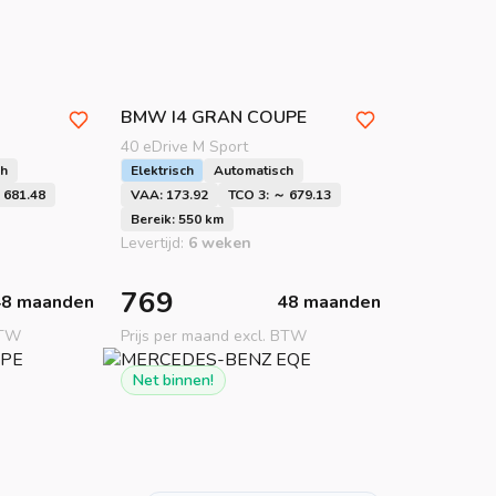
BMW
I4 GRAN COUPE
40 eDrive M Sport
ch
Elektrisch
Automatisch
 681.48
VAA: 173.92
TCO 3: ～ 679.13
Bereik: 550 km
Levertijd:
6 weken
769
48 maanden
48 maanden
BTW
Prijs per maand excl. BTW
Net binnen!