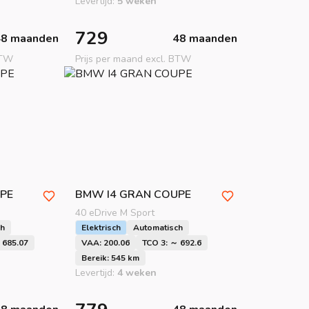
Levertijd:
5 weken
729
48 maanden
48 maanden
BTW
Prijs per maand excl. BTW
PE
BMW
I4 GRAN COUPE
40 eDrive M Sport
ch
Elektrisch
Automatisch
 685.07
VAA: 200.06
TCO 3: ～ 692.6
Bereik: 545 km
Levertijd:
4 weken