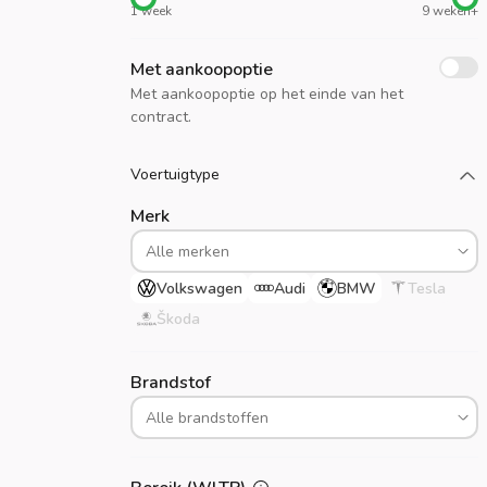
1 week
9 weken+
Met aankoopoptie
Met aankoopoptie op het einde van het
contract.
Laad meer
Voertuigtype
Merk
Volkswagen
Audi
BMW
Tesla
Škoda
Brandstof