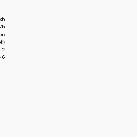
sch
Wh
km
k)
 2
o 6