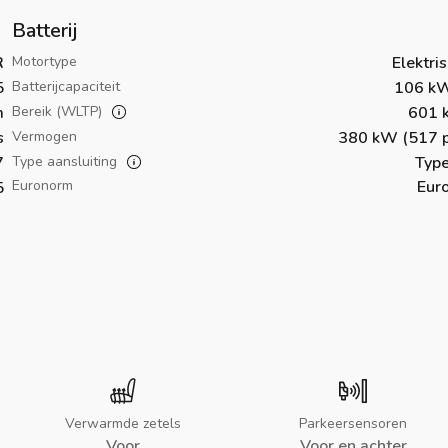
Batterij
R
Motortype
Elektri
5
Batterijcapaciteit
106 k
m
Bereik (WLTP)
601 
s
Vermogen
380 kW (517 p
7
Type aansluiting
Type
Euronorm
Eur
5
Verwarmde zetels
Parkeersensoren
Voor
Voor en achter