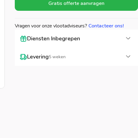
Gratis offerte aanvragen
Vragen voor onze vlootadviseurs?
Contacteer ons!
La
Diensten Inbegrepen
La
Levering
5 weken