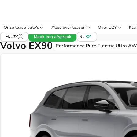
Onze lease auto's
Alles over leasen
Over LIZY
Kla
›
›
›
Alle voertuigen
Volvo
EX90
Ref: KXLHC
Maak een afspraak
MyLIZY
NL
Volvo EX90
Performance Pure Electric Ultra A