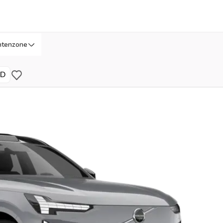
ntenzone
WD
Bewaar voor later