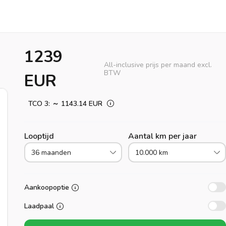
1239
All-inclusive prijs per maand excl.
BTW
EUR
TCO 3: ～ 1143.14 EUR
Looptijd
Aantal km per jaar
36 maanden
10.000 km
Aankoopoptie
Laadpaal