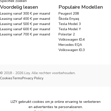
Specifiek zoeken
Voordelig leasen
Populaire Modellen
Leasing vanaf 300 € per maand
Peugeot 208
Leasing vanaf 400 € per maand
Škoda Enyaq
Leasing vanaf 500 € per maand
Tesla Model 3
Leasing vanaf 600 € per maand
Tesla Model Y
Leasing vanaf 700 € per maand
Polestar 2
Volkswagen ID.4
Mercedes EQA
Volkswagen ID.3
© 2018 - 2026 Lizy. Alle rechten voorbehouden.
Cookies
Terms
Privacy Policy
Cookies
LIZY gebruikt cookies om je online ervaring te verbeteren
en advertenties te personaliseren.