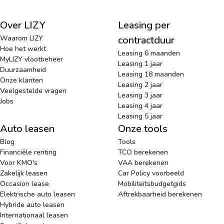
Over LIZY
Leasing per
Waarom LIZY
contractduur
Hoe het werkt
Leasing 6 maanden
MyLIZY vlootbeheer
Leasing 1 jaar
Duurzaamheid
Leasing 18 maanden
Onze klanten
Leasing 2 jaar
Veelgestelde vragen
Leasing 3 jaar
Jobs
Leasing 4 jaar
Leasing 5 jaar
Auto leasen
Onze tools
Blog
Tools
Financiële renting
TCO berekenen
Voor KMO's
VAA berekenen
Zakelijk leasen
Car Policy voorbeeld
Occasion lease
Mobiliteitsbudgetgids
Elektrische auto leasen
Aftrekbaarheid berekenen
Hybride auto leasen
Internationaal leasen