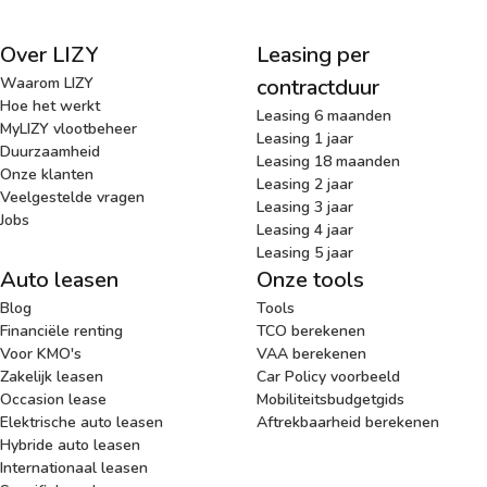
Over LIZY
Leasing per
Waarom LIZY
contractduur
Hoe het werkt
Leasing 6 maanden
MyLIZY vlootbeheer
Leasing 1 jaar
Duurzaamheid
Leasing 18 maanden
Onze klanten
Leasing 2 jaar
Veelgestelde vragen
Leasing 3 jaar
Jobs
Leasing 4 jaar
Leasing 5 jaar
Auto leasen
Onze tools
Blog
Tools
Financiële renting
TCO berekenen
Voor KMO's
VAA berekenen
Zakelijk leasen
Car Policy voorbeeld
Occasion lease
Mobiliteitsbudgetgids
Elektrische auto leasen
Aftrekbaarheid berekenen
Hybride auto leasen
Internationaal leasen