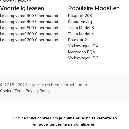
Specifiek zoeken
Voordelig leasen
Populaire Modellen
Leasing vanaf 300 € per maand
Peugeot 208
Leasing vanaf 400 € per maand
Škoda Enyaq
Leasing vanaf 500 € per maand
Tesla Model 3
Leasing vanaf 600 € per maand
Tesla Model Y
Leasing vanaf 700 € per maand
Polestar 2
Volkswagen ID.4
Mercedes EQA
Volkswagen ID.3
© 2018 - 2026 Lizy. Alle rechten voorbehouden.
Cookies
Terms
Privacy Policy
Cookies
LIZY gebruikt cookies om je online ervaring te verbeteren
en advertenties te personaliseren.