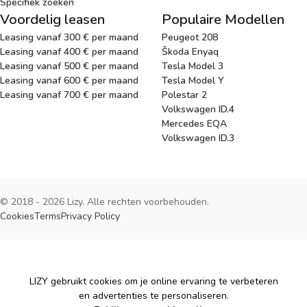
Specifiek zoeken
Voordelig leasen
Populaire Modellen
Leasing vanaf 300 € per maand
Peugeot 208
Leasing vanaf 400 € per maand
Škoda Enyaq
Leasing vanaf 500 € per maand
Tesla Model 3
Leasing vanaf 600 € per maand
Tesla Model Y
Leasing vanaf 700 € per maand
Polestar 2
Volkswagen ID.4
Mercedes EQA
Volkswagen ID.3
© 2018 - 2026 Lizy. Alle rechten voorbehouden.
Cookies
Terms
Privacy Policy
Cookies
LIZY gebruikt cookies om je online ervaring te verbeteren
en advertenties te personaliseren.