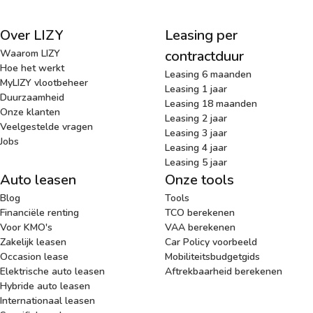
Over LIZY
Leasing per
Waarom LIZY
contractduur
Hoe het werkt
Leasing 6 maanden
MyLIZY vlootbeheer
Leasing 1 jaar
Duurzaamheid
Leasing 18 maanden
Onze klanten
Leasing 2 jaar
Veelgestelde vragen
Leasing 3 jaar
Jobs
Leasing 4 jaar
Leasing 5 jaar
Auto leasen
Onze tools
Blog
Tools
Financiële renting
TCO berekenen
Voor KMO's
VAA berekenen
Zakelijk leasen
Car Policy voorbeeld
Occasion lease
Mobiliteitsbudgetgids
Elektrische auto leasen
Aftrekbaarheid berekenen
Hybride auto leasen
Internationaal leasen