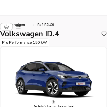
›
Alle voertuigen
Ref: R2LC9
Volkswagen ID.4
B
Pro Performance 150 kW
De foto’s komen binnenkort