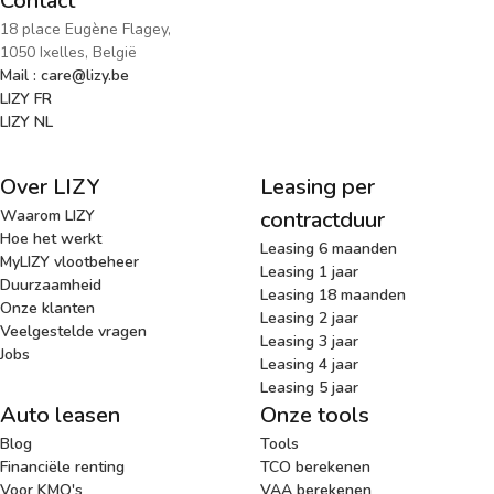
Contact
18 place Eugène Flagey,
1050 Ixelles, België
Mail : care@lizy.be
LIZY FR
LIZY NL
Over LIZY
Leasing per
Waarom LIZY
contractduur
Hoe het werkt
Leasing 6 maanden
MyLIZY vlootbeheer
Leasing 1 jaar
Duurzaamheid
Leasing 18 maanden
Onze klanten
Leasing 2 jaar
Veelgestelde vragen
Leasing 3 jaar
Jobs
Leasing 4 jaar
Leasing 5 jaar
Auto leasen
Onze tools
Blog
Tools
Financiële renting
TCO berekenen
Voor KMO's
VAA berekenen