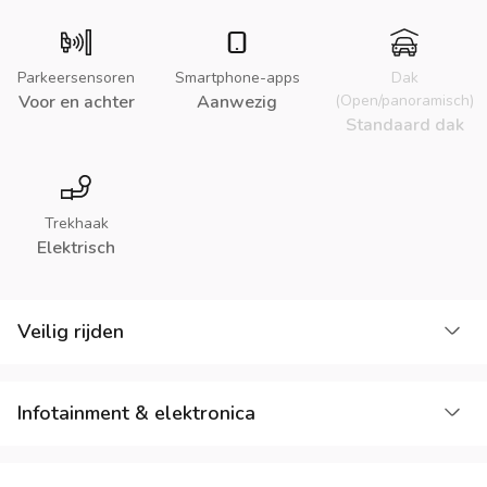
Parkeersensoren
Smartphone-apps
Dak
Voor en achter
Aanwezig
(Open/panoramisch)
Standaard dak
Trekhaak
Elektrisch
La
Veilig rijden
La
Infotainment & elektronica