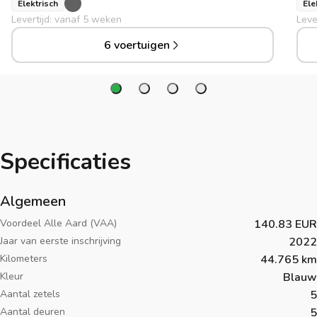
Elektrisch
Ele
Levertijd: vanaf 5 weken
Leve
6 voertuigen
Specificaties
Algemeen
Voordeel Alle Aard (VAA)
140.83 EUR
Jaar van eerste inschrijving
2022
Kilometers
44.765 km
Kleur
Blauw
Aantal zetels
5
Aantal deuren
5