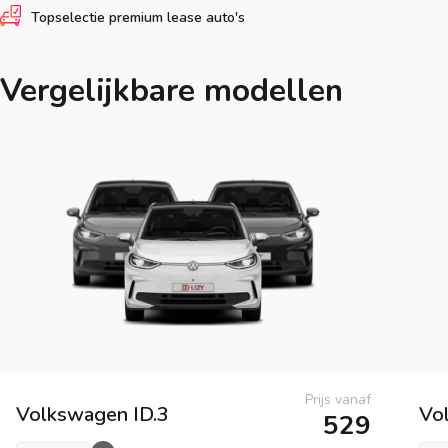
Topselectie premium lease auto's
Vergelijkbare modellen
Prijs vanaf
Volkswagen
ID.3
Vo
529