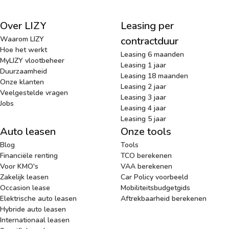
Over LIZY
Leasing per
Waarom LIZY
contractduur
Hoe het werkt
Leasing 6 maanden
MyLIZY vlootbeheer
Leasing 1 jaar
Duurzaamheid
Leasing 18 maanden
Onze klanten
Leasing 2 jaar
Veelgestelde vragen
Leasing 3 jaar
Jobs
Leasing 4 jaar
Leasing 5 jaar
Auto leasen
Onze tools
Blog
Tools
Financiële renting
TCO berekenen
Voor KMO's
VAA berekenen
Zakelijk leasen
Car Policy voorbeeld
Occasion lease
Mobiliteitsbudgetgids
Elektrische auto leasen
Aftrekbaarheid berekenen
Hybride auto leasen
Internationaal leasen