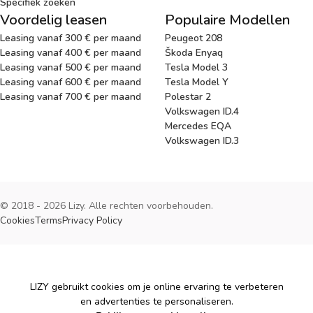
Specifiek zoeken
Voordelig leasen
Populaire Modellen
Leasing vanaf 300 € per maand
Peugeot 208
Leasing vanaf 400 € per maand
Škoda Enyaq
Leasing vanaf 500 € per maand
Tesla Model 3
Leasing vanaf 600 € per maand
Tesla Model Y
Leasing vanaf 700 € per maand
Polestar 2
Volkswagen ID.4
Mercedes EQA
Volkswagen ID.3
© 2018 - 2026 Lizy. Alle rechten voorbehouden.
Cookies
Terms
Privacy Policy
Cookies
LIZY gebruikt cookies om je online ervaring te verbeteren
en advertenties te personaliseren.