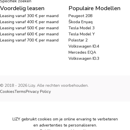
Specifiek zoeken
Voordelig leasen
Populaire Modellen
Leasing vanaf 300 € per maand
Peugeot 208
Leasing vanaf 400 € per maand
Škoda Enyaq
Leasing vanaf 500 € per maand
Tesla Model 3
Leasing vanaf 600 € per maand
Tesla Model Y
Leasing vanaf 700 € per maand
Polestar 2
Volkswagen ID.4
Mercedes EQA
Volkswagen ID.3
© 2018 - 2026 Lizy. Alle rechten voorbehouden.
Cookies
Terms
Privacy Policy
Cookies
LIZY gebruikt cookies om je online ervaring te verbeteren
en advertenties te personaliseren.