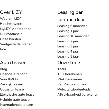
Over LIZY
Leasing per
Waarom LIZY
contractduur
Hoe het werkt
Leasing 6 maanden
MyLIZY vlootbeheer
Leasing 1 jaar
Duurzaamheid
Leasing 18 maanden
Onze klanten
Leasing 2 jaar
Veelgestelde vragen
Leasing 3 jaar
Jobs
Leasing 4 jaar
Leasing 5 jaar
Auto leasen
Onze tools
Blog
Tools
Financiële renting
TCO berekenen
Voor KMO's
VAA berekenen
Zakelijk leasen
Car Policy voorbeeld
Occasion lease
Mobiliteitsbudgetgids
Elektrische auto leasen
Aftrekbaarheid berekenen
Hybride auto leasen
Internationaal leasen