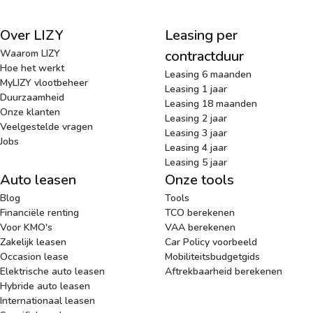
Over LIZY
Leasing per
Waarom LIZY
contractduur
Hoe het werkt
Leasing 6 maanden
MyLIZY vlootbeheer
Leasing 1 jaar
Duurzaamheid
Leasing 18 maanden
Onze klanten
Leasing 2 jaar
Veelgestelde vragen
Leasing 3 jaar
Jobs
Leasing 4 jaar
Leasing 5 jaar
Auto leasen
Onze tools
Blog
Tools
Financiële renting
TCO berekenen
Voor KMO's
VAA berekenen
Zakelijk leasen
Car Policy voorbeeld
Occasion lease
Mobiliteitsbudgetgids
Elektrische auto leasen
Aftrekbaarheid berekenen
Hybride auto leasen
Internationaal leasen