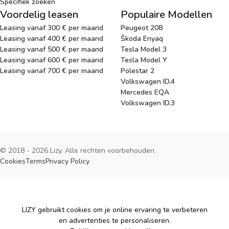
Specifiek zoeken
Voordelig leasen
Populaire Modellen
Leasing vanaf 300 € per maand
Peugeot 208
Leasing vanaf 400 € per maand
Škoda Enyaq
Leasing vanaf 500 € per maand
Tesla Model 3
Leasing vanaf 600 € per maand
Tesla Model Y
Leasing vanaf 700 € per maand
Polestar 2
Volkswagen ID.4
Mercedes EQA
Volkswagen ID.3
© 2018 - 2026 Lizy. Alle rechten voorbehouden.
Cookies
Terms
Privacy Policy
Cookies
LIZY gebruikt cookies om je online ervaring te verbeteren
en advertenties te personaliseren.