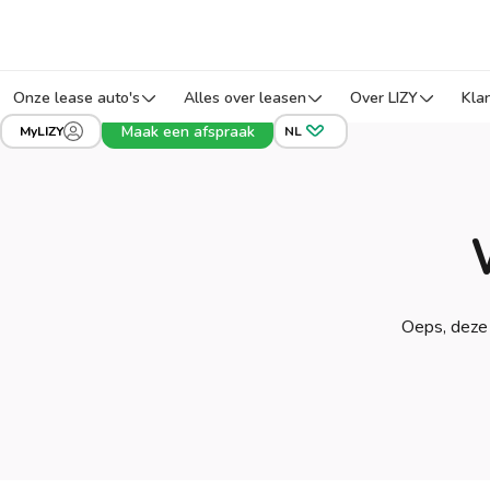
Onze lease auto's
Alles over leasen
Over LIZY
Kla
Maak een afspraak
MyLIZY
NL
Oeps, deze 