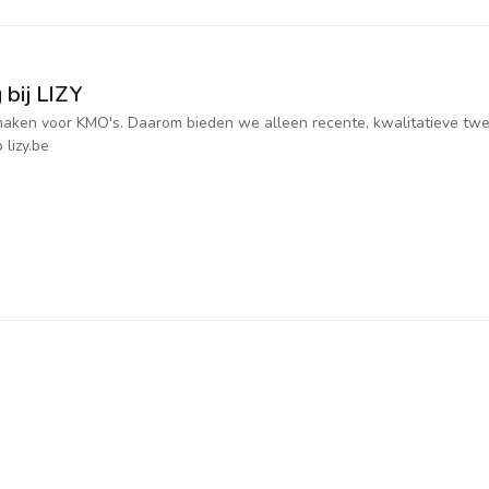
 bij LIZY
jk maken voor KMO's. Daarom bieden we alleen recente, kwalitatieve t
 lizy.be