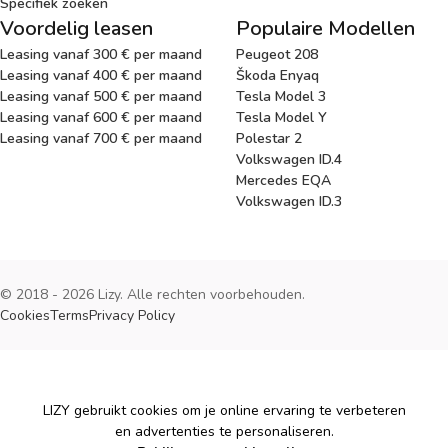
Specifiek zoeken
Voordelig leasen
Populaire Modellen
Leasing vanaf 300 € per maand
Peugeot 208
Leasing vanaf 400 € per maand
Škoda Enyaq
Leasing vanaf 500 € per maand
Tesla Model 3
Leasing vanaf 600 € per maand
Tesla Model Y
Leasing vanaf 700 € per maand
Polestar 2
Volkswagen ID.4
Mercedes EQA
Volkswagen ID.3
© 2018 - 2026 Lizy. Alle rechten voorbehouden.
Cookies
Terms
Privacy Policy
Cookies
LIZY gebruikt cookies om je online ervaring te verbeteren
en advertenties te personaliseren.