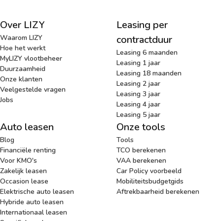
Over LIZY
Leasing per
Waarom LIZY
contractduur
Hoe het werkt
Leasing 6 maanden
MyLIZY vlootbeheer
Leasing 1 jaar
Duurzaamheid
Leasing 18 maanden
Onze klanten
Leasing 2 jaar
Veelgestelde vragen
Leasing 3 jaar
Jobs
Leasing 4 jaar
Leasing 5 jaar
Auto leasen
Onze tools
Blog
Tools
Financiële renting
TCO berekenen
Voor KMO's
VAA berekenen
Zakelijk leasen
Car Policy voorbeeld
Occasion lease
Mobiliteitsbudgetgids
Elektrische auto leasen
Aftrekbaarheid berekenen
Hybride auto leasen
Internationaal leasen