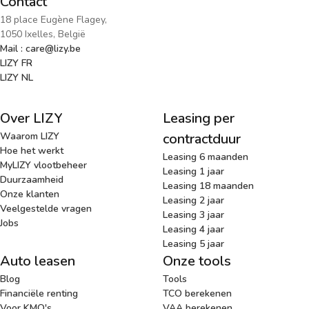
Contact
18 place Eugène Flagey,
1050 Ixelles, België
Mail : care@lizy.be
LIZY FR
LIZY NL
Over LIZY
Leasing per
Waarom LIZY
contractduur
Hoe het werkt
Leasing 6 maanden
MyLIZY vlootbeheer
Leasing 1 jaar
Duurzaamheid
Leasing 18 maanden
Onze klanten
Leasing 2 jaar
Veelgestelde vragen
Leasing 3 jaar
Jobs
Leasing 4 jaar
Leasing 5 jaar
Auto leasen
Onze tools
Blog
Tools
Financiële renting
TCO berekenen
Voor KMO's
VAA berekenen