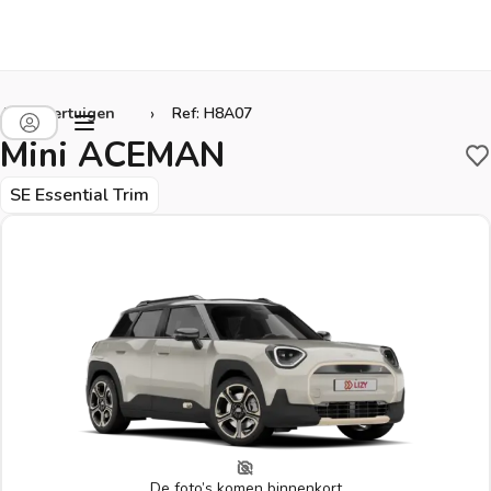
›
Alle voertuigen
Ref: H8A07
Mini ACEMAN
B
SE Essential Trim
De foto’s komen binnenkort