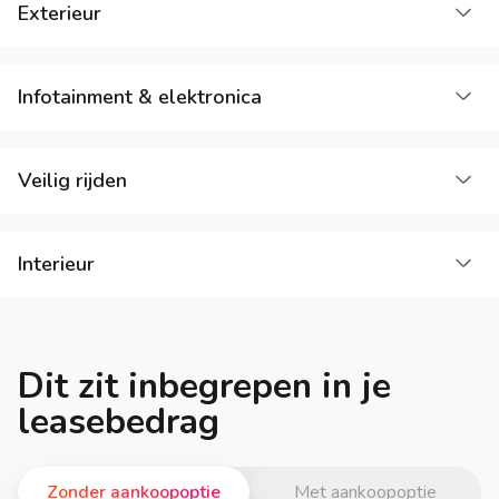
La
Exterieur
La
Infotainment & elektronica
La
Veilig rijden
La
Interieur
Dit zit inbegrepen in je
leasebedrag
Zonder aankoopoptie
Met aankoopoptie