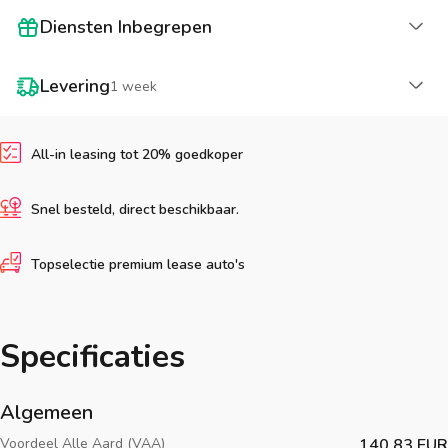
La
Diensten Inbegrepen
La
Levering
1 week
All-in leasing tot 20% goedkoper
Snel besteld, direct beschikbaar.
Topselectie premium lease auto's
Specificaties
Algemeen
Voordeel Alle Aard (VAA)
140.83 EUR