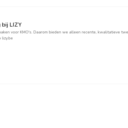
 bij LIZY
jk maken voor KMO's. Daarom bieden we alleen recente, kwalitatieve t
 lizy.be