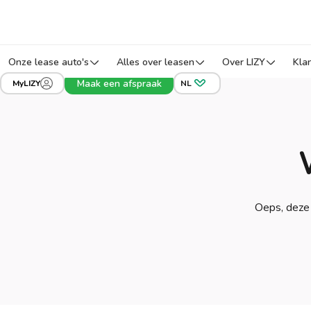
Onze lease auto's
Alles over leasen
Over LIZY
Kla
Maak een afspraak
MyLIZY
NL
Oeps, deze 