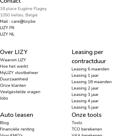
Contact
18 place Eugène Flagey,
1050 Ixelles, België
Mail : care@lizy.be
LIZY FR
LIZY NL
Over LIZY
Leasing per
Waarom LIZY
contractduur
Hoe het werkt
Leasing 6 maanden
MyLIZY vlootbeheer
Leasing 1 jaar
Duurzaamheid
Leasing 18 maanden
Onze klanten
Leasing 2 jaar
Veelgestelde vragen
Leasing 3 jaar
Jobs
Leasing 4 jaar
Leasing 5 jaar
Auto leasen
Onze tools
Blog
Tools
Financiële renting
TCO berekenen
Voor KMO's
VAA berekenen