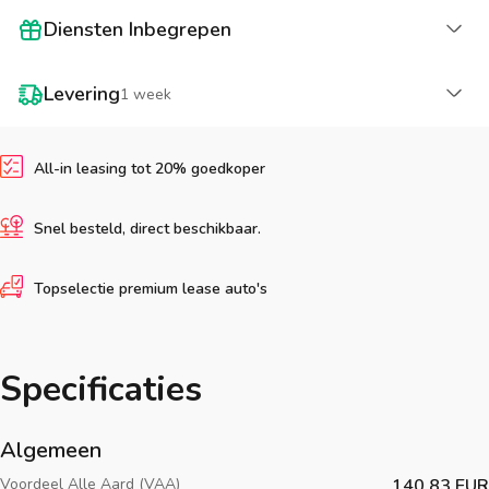
La
Diensten Inbegrepen
La
Levering
1 week
All-in leasing tot 20% goedkoper
Snel besteld, direct beschikbaar.
Topselectie premium lease auto's
Specificaties
Algemeen
Voordeel Alle Aard (VAA)
140.83 EUR