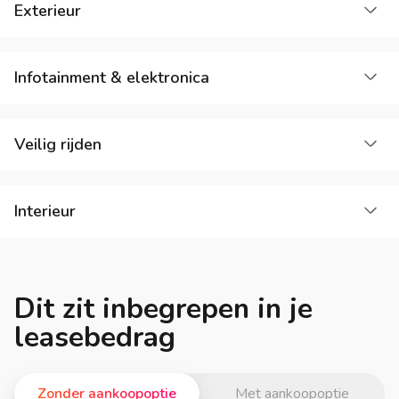
La
Exterieur
La
Infotainment & elektronica
La
Veilig rijden
La
Interieur
Dit zit inbegrepen in je
leasebedrag
Zonder aankoopoptie
Met aankoopoptie