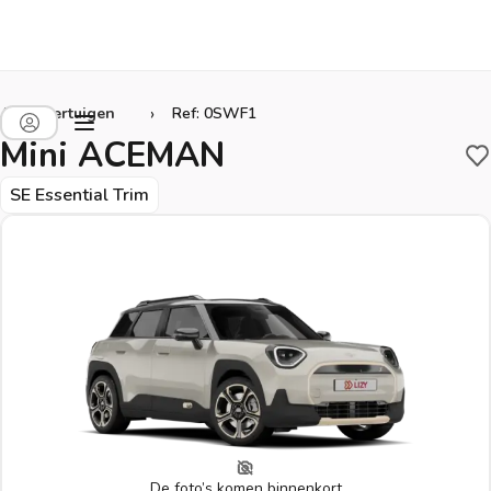
›
Alle voertuigen
Ref: 0SWF1
Mini ACEMAN
B
SE Essential Trim
De foto’s komen binnenkort