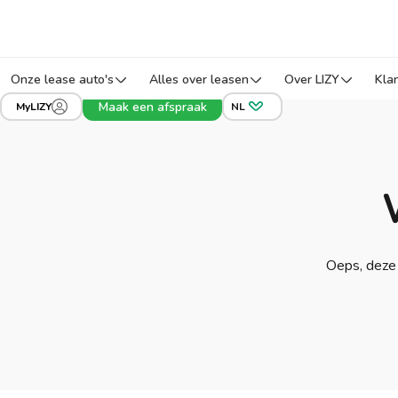
Onze lease auto's
Alles over leasen
Over LIZY
Kla
Maak een afspraak
MyLIZY
NL
Oeps, deze 