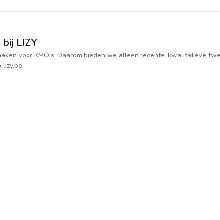
 bij LIZY
jk maken voor KMO's. Daarom bieden we alleen recente, kwalitatieve t
 lizy.be