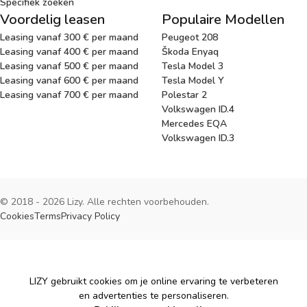
Specifiek zoeken
Voordelig leasen
Populaire Modellen
Leasing vanaf 300 € per maand
Peugeot 208
Leasing vanaf 400 € per maand
Škoda Enyaq
Leasing vanaf 500 € per maand
Tesla Model 3
Leasing vanaf 600 € per maand
Tesla Model Y
Leasing vanaf 700 € per maand
Polestar 2
Volkswagen ID.4
Mercedes EQA
Volkswagen ID.3
© 2018 - 2026 Lizy. Alle rechten voorbehouden.
Cookies
Terms
Privacy Policy
Cookies
LIZY gebruikt cookies om je online ervaring te verbeteren
en advertenties te personaliseren.