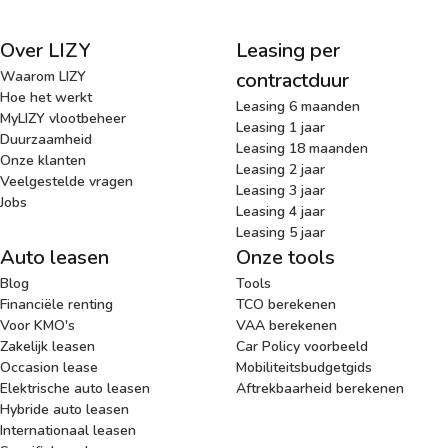
Over LIZY
Leasing per
Waarom LIZY
contractduur
Hoe het werkt
Leasing 6 maanden
MyLIZY vlootbeheer
Leasing 1 jaar
Duurzaamheid
Leasing 18 maanden
Onze klanten
Leasing 2 jaar
Veelgestelde vragen
Leasing 3 jaar
Jobs
Leasing 4 jaar
Leasing 5 jaar
Auto leasen
Onze tools
Blog
Tools
Financiële renting
TCO berekenen
Voor KMO's
VAA berekenen
Zakelijk leasen
Car Policy voorbeeld
Occasion lease
Mobiliteitsbudgetgids
Elektrische auto leasen
Aftrekbaarheid berekenen
Hybride auto leasen
Internationaal leasen