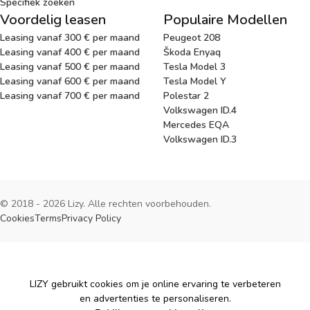
Specifiek zoeken
Voordelig leasen
Populaire Modellen
Leasing vanaf 300 € per maand
Peugeot 208
Leasing vanaf 400 € per maand
Škoda Enyaq
Leasing vanaf 500 € per maand
Tesla Model 3
Leasing vanaf 600 € per maand
Tesla Model Y
Leasing vanaf 700 € per maand
Polestar 2
Volkswagen ID.4
Mercedes EQA
Volkswagen ID.3
© 2018 - 2026 Lizy. Alle rechten voorbehouden.
Cookies
Terms
Privacy Policy
Cookies
LIZY gebruikt cookies om je online ervaring te verbeteren
en advertenties te personaliseren.