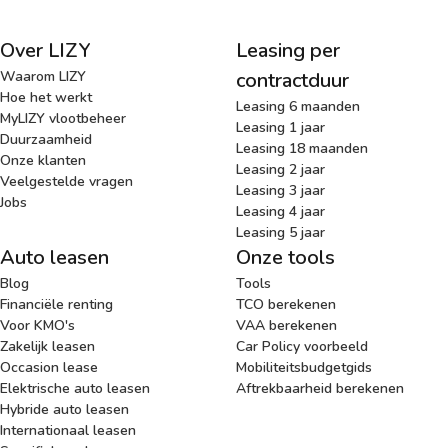
Over LIZY
Leasing per
Waarom LIZY
contractduur
Hoe het werkt
Leasing 6 maanden
MyLIZY vlootbeheer
Leasing 1 jaar
Duurzaamheid
Leasing 18 maanden
Onze klanten
Leasing 2 jaar
Veelgestelde vragen
Leasing 3 jaar
Jobs
Leasing 4 jaar
Leasing 5 jaar
Auto leasen
Onze tools
Blog
Tools
Financiële renting
TCO berekenen
Voor KMO's
VAA berekenen
Zakelijk leasen
Car Policy voorbeeld
Occasion lease
Mobiliteitsbudgetgids
Elektrische auto leasen
Aftrekbaarheid berekenen
Hybride auto leasen
Internationaal leasen