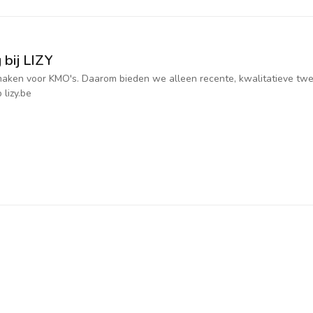
 bij LIZY
jk maken voor KMO's. Daarom bieden we alleen recente, kwalitatieve t
 lizy.be