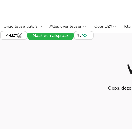
Onze lease auto's
Alles over leasen
Over LIZY
Kla
Maak een afspraak
MyLIZY
NL
Oeps, deze 