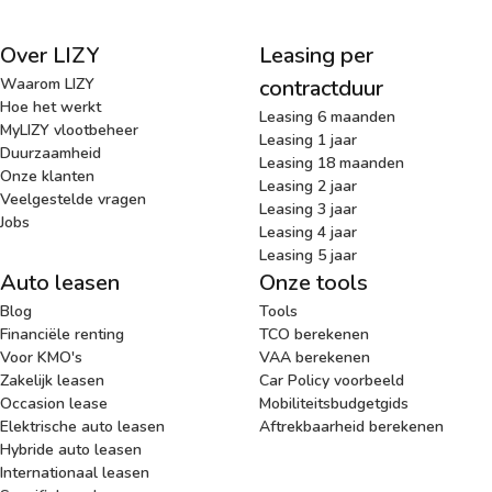
Over LIZY
Leasing per
Waarom LIZY
contractduur
Hoe het werkt
Leasing 6 maanden
MyLIZY vlootbeheer
Leasing 1 jaar
Duurzaamheid
Leasing 18 maanden
Onze klanten
Leasing 2 jaar
Veelgestelde vragen
Leasing 3 jaar
Jobs
Leasing 4 jaar
Leasing 5 jaar
Auto leasen
Onze tools
Blog
Tools
Financiële renting
TCO berekenen
Voor KMO's
VAA berekenen
Zakelijk leasen
Car Policy voorbeeld
Occasion lease
Mobiliteitsbudgetgids
Elektrische auto leasen
Aftrekbaarheid berekenen
Hybride auto leasen
Internationaal leasen