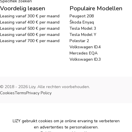
Specifiek zoeken
Voordelig leasen
Populaire Modellen
Leasing vanaf 300 € per maand
Peugeot 208
Leasing vanaf 400 € per maand
Škoda Enyaq
Leasing vanaf 500 € per maand
Tesla Model 3
Leasing vanaf 600 € per maand
Tesla Model Y
Leasing vanaf 700 € per maand
Polestar 2
Volkswagen ID.4
Mercedes EQA
Volkswagen ID.3
© 2018 - 2026 Lizy. Alle rechten voorbehouden.
Cookies
Terms
Privacy Policy
Cookies
LIZY gebruikt cookies om je online ervaring te verbeteren
en advertenties te personaliseren.