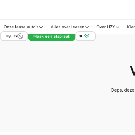
Onze lease auto's
Alles over leasen
Over LIZY
Kla
Maak een afspraak
MyLIZY
NL
Oeps, deze 