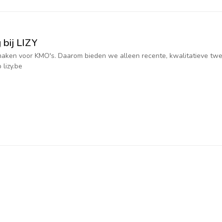
 bij LIZY
jk maken voor KMO's. Daarom bieden we alleen recente, kwalitatieve t
 lizy.be