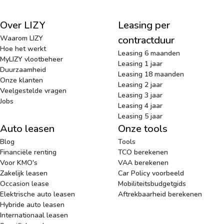
Over LIZY
Leasing per
Waarom LIZY
contractduur
Hoe het werkt
Leasing 6 maanden
MyLIZY vlootbeheer
Leasing 1 jaar
Duurzaamheid
Leasing 18 maanden
Onze klanten
Leasing 2 jaar
Veelgestelde vragen
Leasing 3 jaar
Jobs
Leasing 4 jaar
Leasing 5 jaar
Auto leasen
Onze tools
Blog
Tools
Financiële renting
TCO berekenen
Voor KMO's
VAA berekenen
Zakelijk leasen
Car Policy voorbeeld
Occasion lease
Mobiliteitsbudgetgids
Elektrische auto leasen
Aftrekbaarheid berekenen
Hybride auto leasen
Internationaal leasen