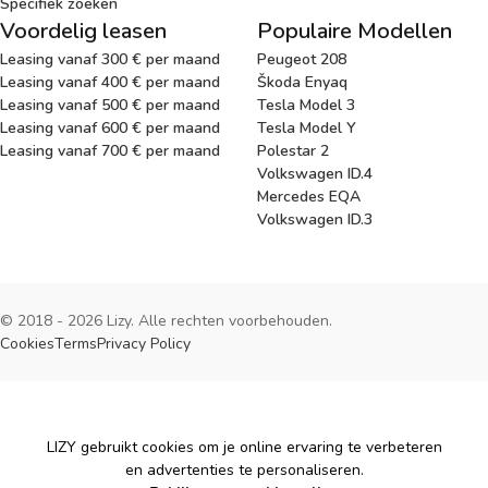
Specifiek zoeken
Voordelig leasen
Populaire Modellen
Leasing vanaf 300 € per maand
Peugeot 208
Leasing vanaf 400 € per maand
Škoda Enyaq
Leasing vanaf 500 € per maand
Tesla Model 3
Leasing vanaf 600 € per maand
Tesla Model Y
Leasing vanaf 700 € per maand
Polestar 2
Volkswagen ID.4
Mercedes EQA
Volkswagen ID.3
© 2018 - 2026 Lizy. Alle rechten voorbehouden.
Cookies
Terms
Privacy Policy
Cookies
LIZY gebruikt cookies om je online ervaring te verbeteren
en advertenties te personaliseren.