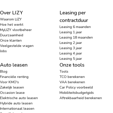
Over LIZY
Leasing per
Waarom LIZY
contractduur
Hoe het werkt
Leasing 6 maanden
MyLIZY vlootbeheer
Leasing 1 jaar
Duurzaamheid
Leasing 18 maanden
Onze klanten
Leasing 2 jaar
Veelgestelde vragen
Leasing 3 jaar
Jobs
Leasing 4 jaar
Leasing 5 jaar
Auto leasen
Onze tools
Blog
Tools
Financiële renting
TCO berekenen
Voor KMO's
VAA berekenen
Zakelijk leasen
Car Policy voorbeeld
Occasion lease
Mobiliteitsbudgetgids
Elektrische auto leasen
Aftrekbaarheid berekenen
Hybride auto leasen
Internationaal leasen