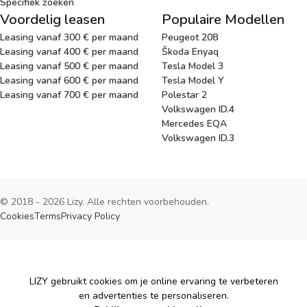
Specifiek zoeken
Voordelig leasen
Populaire Modellen
Leasing vanaf 300 € per maand
Peugeot 208
Leasing vanaf 400 € per maand
Škoda Enyaq
Leasing vanaf 500 € per maand
Tesla Model 3
Leasing vanaf 600 € per maand
Tesla Model Y
Leasing vanaf 700 € per maand
Polestar 2
Volkswagen ID.4
Mercedes EQA
Volkswagen ID.3
© 2018 - 2026 Lizy. Alle rechten voorbehouden.
Cookies
Terms
Privacy Policy
Cookies
LIZY gebruikt cookies om je online ervaring te verbeteren
en advertenties te personaliseren.