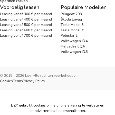
Specifiek zoeken
Voordelig leasen
Populaire Modellen
Leasing vanaf 300 € per maand
Peugeot 208
Leasing vanaf 400 € per maand
Škoda Enyaq
Leasing vanaf 500 € per maand
Tesla Model 3
Leasing vanaf 600 € per maand
Tesla Model Y
Leasing vanaf 700 € per maand
Polestar 2
Volkswagen ID.4
Mercedes EQA
Volkswagen ID.3
© 2018 - 2026 Lizy. Alle rechten voorbehouden.
Cookies
Terms
Privacy Policy
Cookies
LIZY gebruikt cookies om je online ervaring te verbeteren
en advertenties te personaliseren.