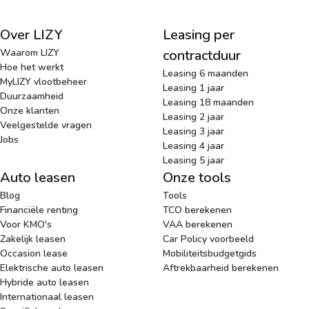
Over LIZY
Leasing per
Waarom LIZY
contractduur
Hoe het werkt
Leasing 6 maanden
MyLIZY vlootbeheer
Leasing 1 jaar
Duurzaamheid
Leasing 18 maanden
Onze klanten
Leasing 2 jaar
Veelgestelde vragen
Leasing 3 jaar
Jobs
Leasing 4 jaar
Leasing 5 jaar
Auto leasen
Onze tools
Blog
Tools
Financiële renting
TCO berekenen
Voor KMO's
VAA berekenen
Zakelijk leasen
Car Policy voorbeeld
Occasion lease
Mobiliteitsbudgetgids
Elektrische auto leasen
Aftrekbaarheid berekenen
Hybride auto leasen
Internationaal leasen