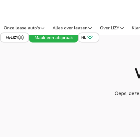
Onze lease auto's
Alles over leasen
Over LIZY
Kla
Maak een afspraak
MyLIZY
NL
Oeps, deze 