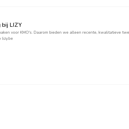
 bij LIZY
jk maken voor KMO's. Daarom bieden we alleen recente, kwalitatieve t
 lizy.be