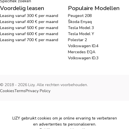
Specifiek zoeken
Voordelig leasen
Populaire Modellen
Leasing vanaf 300 € per maand
Peugeot 208
Leasing vanaf 400 € per maand
Škoda Enyaq
Leasing vanaf 500 € per maand
Tesla Model 3
Leasing vanaf 600 € per maand
Tesla Model Y
Leasing vanaf 700 € per maand
Polestar 2
Volkswagen ID.4
Mercedes EQA
Volkswagen ID.3
© 2018 - 2026 Lizy. Alle rechten voorbehouden.
Cookies
Terms
Privacy Policy
Cookies
LIZY gebruikt cookies om je online ervaring te verbeteren
en advertenties te personaliseren.