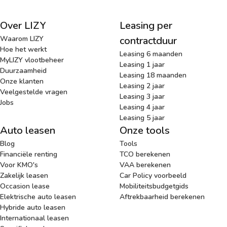
Over LIZY
Leasing per
Waarom LIZY
contractduur
Hoe het werkt
Leasing 6 maanden
MyLIZY vlootbeheer
Leasing 1 jaar
Duurzaamheid
Leasing 18 maanden
Onze klanten
Leasing 2 jaar
Veelgestelde vragen
Leasing 3 jaar
Jobs
Leasing 4 jaar
Leasing 5 jaar
Auto leasen
Onze tools
Blog
Tools
Financiële renting
TCO berekenen
Voor KMO's
VAA berekenen
Zakelijk leasen
Car Policy voorbeeld
Occasion lease
Mobiliteitsbudgetgids
Elektrische auto leasen
Aftrekbaarheid berekenen
Hybride auto leasen
Internationaal leasen