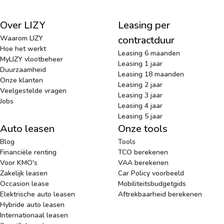
Over LIZY
Leasing per
Waarom LIZY
contractduur
Hoe het werkt
Leasing 6 maanden
MyLIZY vlootbeheer
Leasing 1 jaar
Duurzaamheid
Leasing 18 maanden
Onze klanten
Leasing 2 jaar
Veelgestelde vragen
Leasing 3 jaar
Jobs
Leasing 4 jaar
Leasing 5 jaar
Auto leasen
Onze tools
Blog
Tools
Financiële renting
TCO berekenen
Voor KMO's
VAA berekenen
Zakelijk leasen
Car Policy voorbeeld
Occasion lease
Mobiliteitsbudgetgids
Elektrische auto leasen
Aftrekbaarheid berekenen
Hybride auto leasen
Internationaal leasen