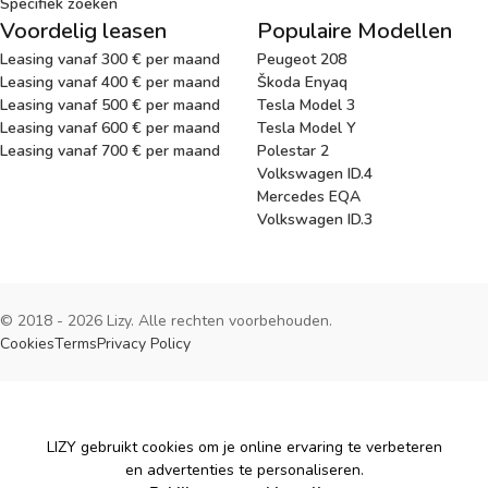
Specifiek zoeken
Voordelig leasen
Populaire Modellen
Leasing vanaf 300 € per maand
Peugeot 208
Leasing vanaf 400 € per maand
Škoda Enyaq
Leasing vanaf 500 € per maand
Tesla Model 3
Leasing vanaf 600 € per maand
Tesla Model Y
Leasing vanaf 700 € per maand
Polestar 2
Volkswagen ID.4
Mercedes EQA
Volkswagen ID.3
© 2018 - 2026 Lizy. Alle rechten voorbehouden.
Cookies
Terms
Privacy Policy
Cookies
LIZY gebruikt cookies om je online ervaring te verbeteren
en advertenties te personaliseren.