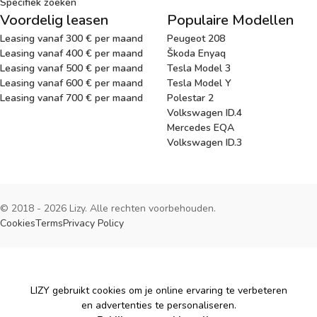
Specifiek zoeken
Voordelig leasen
Populaire Modellen
Leasing vanaf 300 € per maand
Peugeot 208
Leasing vanaf 400 € per maand
Škoda Enyaq
Leasing vanaf 500 € per maand
Tesla Model 3
Leasing vanaf 600 € per maand
Tesla Model Y
Leasing vanaf 700 € per maand
Polestar 2
Volkswagen ID.4
Mercedes EQA
Volkswagen ID.3
© 2018 - 2026 Lizy. Alle rechten voorbehouden.
Cookies
Terms
Privacy Policy
Cookies
LIZY gebruikt cookies om je online ervaring te verbeteren
en advertenties te personaliseren.