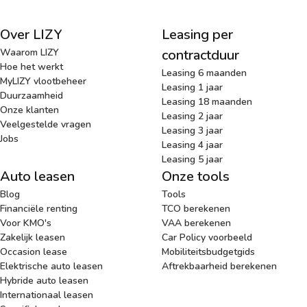
Over LIZY
Leasing per
Waarom LIZY
contractduur
Hoe het werkt
Leasing 6 maanden
MyLIZY vlootbeheer
Leasing 1 jaar
Duurzaamheid
Leasing 18 maanden
Onze klanten
Leasing 2 jaar
Veelgestelde vragen
Leasing 3 jaar
Jobs
Leasing 4 jaar
Leasing 5 jaar
Auto leasen
Onze tools
Blog
Tools
Financiële renting
TCO berekenen
Voor KMO's
VAA berekenen
Zakelijk leasen
Car Policy voorbeeld
Occasion lease
Mobiliteitsbudgetgids
Elektrische auto leasen
Aftrekbaarheid berekenen
Hybride auto leasen
Internationaal leasen