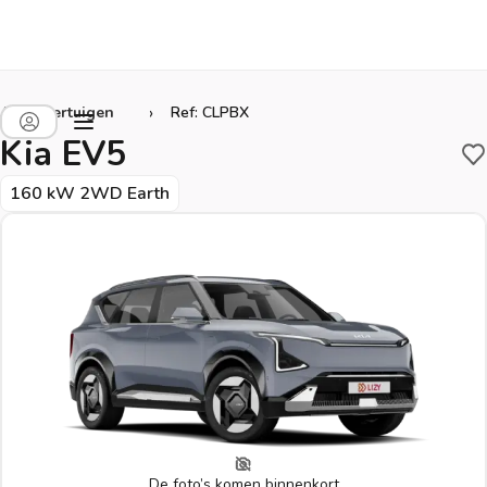
›
Alle voertuigen
Ref: CLPBX
Kia EV5
B
160 kW 2WD Earth
De foto’s komen binnenkort