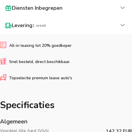
La
Diensten Inbegrepen
La
Levering
1 week
All-in leasing tot 20% goedkoper
Snel besteld, direct beschikbaar.
Topselectie premium lease auto's
Specificaties
Algemeen
Voordeel Alle Aard (VAA)
142.32 EUR