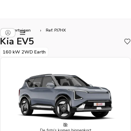
›
Alle voertuigen
Ref: PJ7HX
Kia EV5
B
160 kW 2WD Earth
De foto’s komen binnenkort