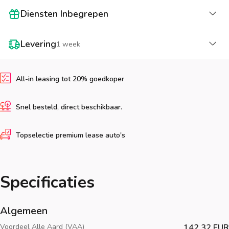
La
Diensten Inbegrepen
La
Levering
1 week
All-in leasing tot 20% goedkoper
Snel besteld, direct beschikbaar.
Topselectie premium lease auto's
Specificaties
Algemeen
Voordeel Alle Aard (VAA)
142.32 EUR