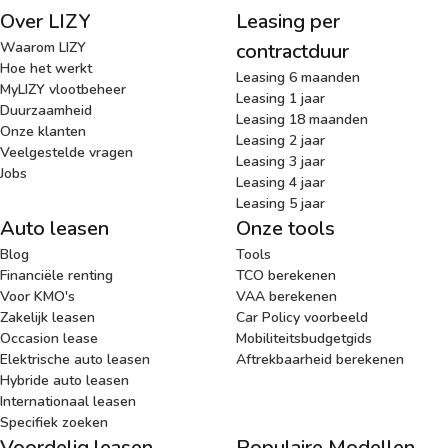
Over LIZY
Leasing per
Waarom LIZY
contractduur
Hoe het werkt
Leasing 6 maanden
MyLIZY vlootbeheer
Leasing 1 jaar
Duurzaamheid
Leasing 18 maanden
Onze klanten
Leasing 2 jaar
Veelgestelde vragen
Leasing 3 jaar
Jobs
Leasing 4 jaar
Leasing 5 jaar
Auto leasen
Onze tools
Blog
Tools
Financiële renting
TCO berekenen
Voor KMO's
VAA berekenen
Zakelijk leasen
Car Policy voorbeeld
Occasion lease
Mobiliteitsbudgetgids
Elektrische auto leasen
Aftrekbaarheid berekenen
Hybride auto leasen
Internationaal leasen
Specifiek zoeken
Voordelig leasen
Populaire Modellen