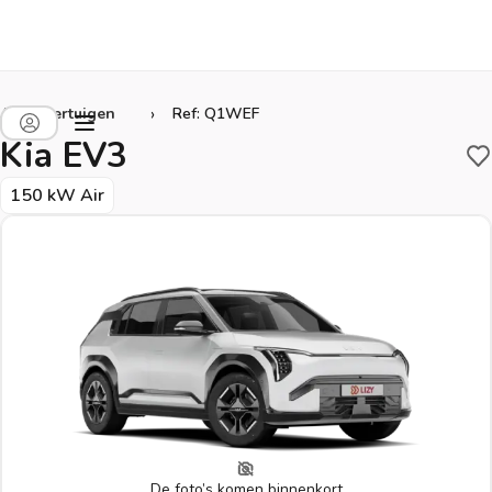
›
Alle voertuigen
Ref: Q1WEF
Kia EV3
B
150 kW Air
De foto’s komen binnenkort