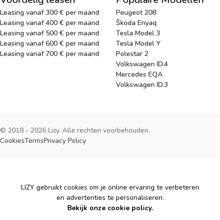
Leasing vanaf 300 € per maand
Peugeot 208
Leasing vanaf 400 € per maand
Škoda Enyaq
Leasing vanaf 500 € per maand
Tesla Model 3
Leasing vanaf 600 € per maand
Tesla Model Y
Leasing vanaf 700 € per maand
Polestar 2
Volkswagen ID.4
Mercedes EQA
Volkswagen ID.3
© 2018 - 2026 Lizy. Alle rechten voorbehouden.
Cookies
Terms
Privacy Policy
Cookies
LIZY gebruikt cookies om je online ervaring te verbeteren
en advertenties te personaliseren.
Bekijk onze cookie policy.