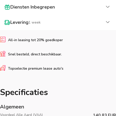
La
Diensten Inbegrepen
La
Levering
1 week
All-in leasing tot 20% goedkoper
Snel besteld, direct beschikbaar.
Topselectie premium lease auto's
Specificaties
Algemeen
Voordeel Alle Aard (VAA)
140.83 EUR