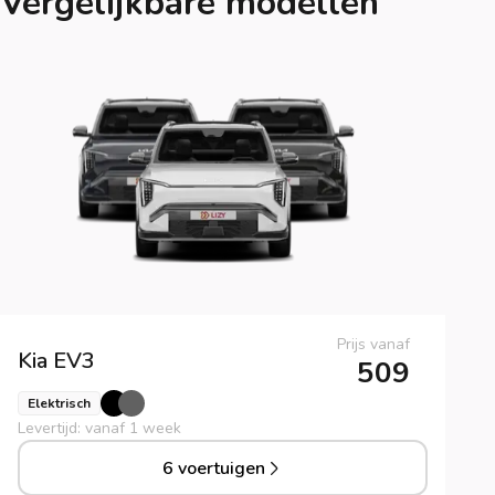
Vergelijkbare modellen
Prijs vanaf
Kia
EV3
509
Elektrisch
Levertijd: vanaf 1 week
6 voertuigen