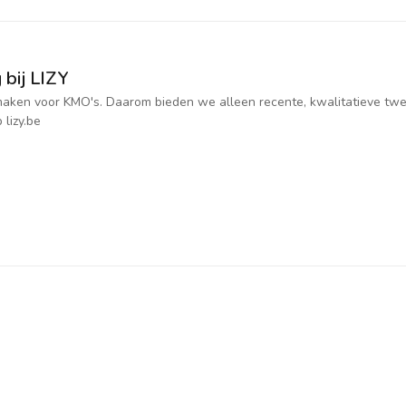
 bij LIZY
jk maken voor KMO's. Daarom bieden we alleen recente, kwalitatieve t
 lizy.be