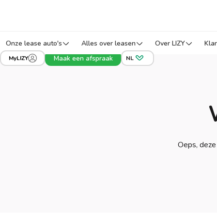
Onze lease auto's
Alles over leasen
Over LIZY
Kla
Maak een afspraak
MyLIZY
NL
Oeps, deze 