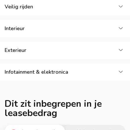
La
Veilig rijden
La
Interieur
La
Exterieur
La
Infotainment & elektronica
Dit zit inbegrepen in je
leasebedrag