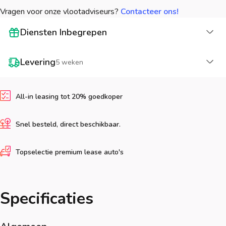
Vragen voor onze vlootadviseurs?
Contacteer ons!
La
Diensten Inbegrepen
La
Levering
5 weken
All-in leasing tot 20% goedkoper
Snel besteld, direct beschikbaar.
Topselectie premium lease auto's
Specificaties