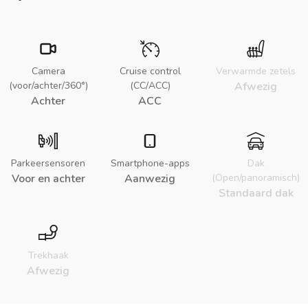
Camera
Cruise control
Verwarmde zetels
(voor/achter/360°)
(CC/ACC)
Afwezig
Achter
ACC
Parkeersensoren
Smartphone-apps
Dak
Voor en achter
Aanwezig
(Open/panoramisch)
Standaard dak
Trekhaak
Afwezig