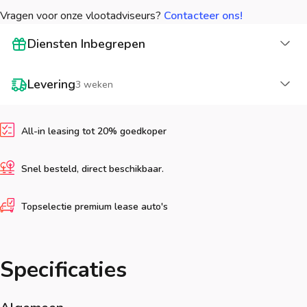
Vragen voor onze vlootadviseurs?
Contacteer ons!
La
Diensten Inbegrepen
La
Levering
3 weken
All-in leasing tot 20% goedkoper
Snel besteld, direct beschikbaar.
Topselectie premium lease auto's
Specificaties