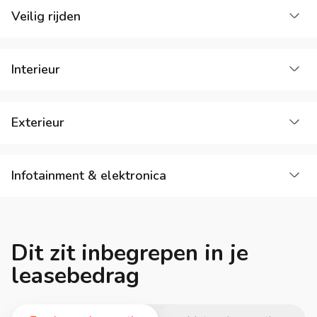
La
Veilig rijden
La
Interieur
La
Exterieur
La
Infotainment & elektronica
Dit zit inbegrepen in je
leasebedrag