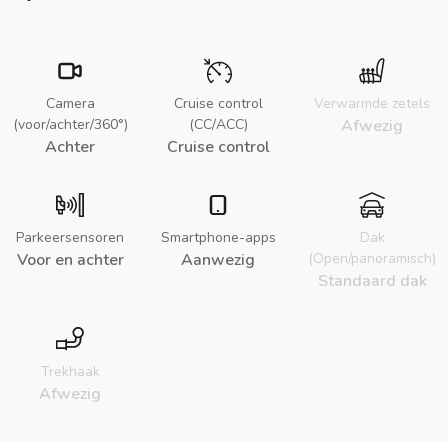
Camera
Cruise control
Verwarmde zetels
(voor/achter/360°)
(CC/ACC)
Afwezig
Achter
Cruise control
Parkeersensoren
Smartphone-apps
Dak
Voor en achter
Aanwezig
(Open/panoramisch)
Standaard dak
Trekhaak
Afwezig