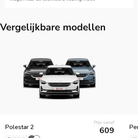
Vergelijkbare modellen
Prijs vanaf
Polestar
2
Pe
609