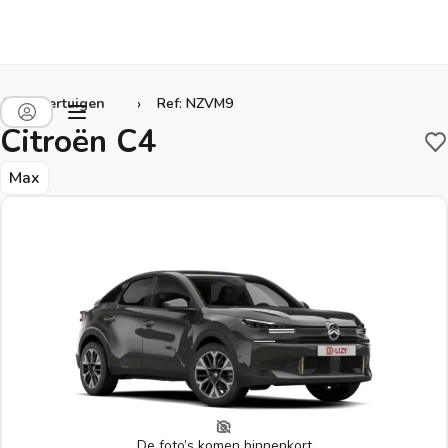
›
Alle voertuigen
Ref: NZVM9
Citroën C4
B
Max
De foto’s komen binnenkort