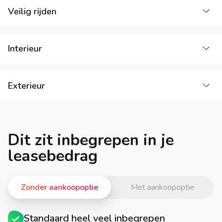
La
Veilig rijden
La
Interieur
La
Exterieur
Dit zit inbegrepen in je
leasebedrag
Zonder aankoopoptie
Met aankoopoptie
Standaard heel veel inbegrepen