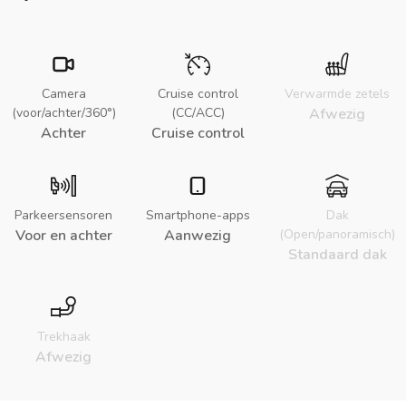
Camera
Cruise control
Verwarmde zetels
(voor/achter/360°)
(CC/ACC)
Afwezig
Achter
Cruise control
Parkeersensoren
Smartphone-apps
Dak
Voor en achter
Aanwezig
(Open/panoramisch)
Standaard dak
Trekhaak
Afwezig