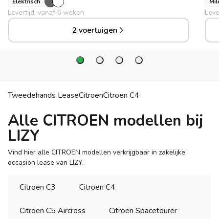
Elektrisch
Mil
Levertijd: vanaf 6 weken
Leve
2 voertuigen
Tweedehands Lease
Citroen
Citroen
C4
Alle CITROEN modellen bij
LIZY
Vind hier alle CITROEN modellen verkrijgbaar in zakelijke
occasion lease van LIZY.
Citroen C3
Citroen C4
Citroen C5 Aircross
Citroen Spacetourer